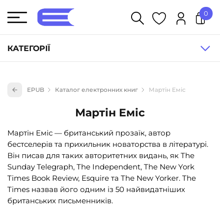
0
У кошику немає товарів.
КАТЕГОРІЇ
Художня література (1854)
EPUB
Каталог електронних книг
Мартін Еміс
Книги для дітей (836)
Мартін Еміс
Книги для підлітків (240)
Науково-популярна література (1015)
Мартін Еміс — британський прозаїк, автор
бестселерів та прихильник новаторства в літературі.
Навчальна література та посібники (527)
Він писав для таких авторитетних видань, як The
Енциклопедії, довідники, словники (55)
Sunday Telegraph, The Independent, The New York
Times Book Review, Esquire та The New Yorker. The
Подарункові сертифікати (1)
Times назвав його одним із 50 найвидатніших
британських письменників.