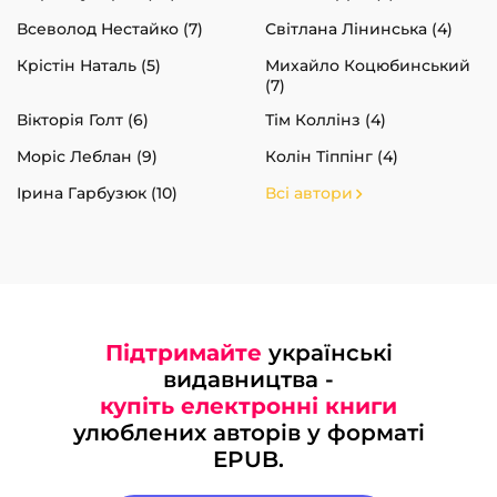
Всеволод Нестайко (7)
Світлана Лінинська (4)
Крістін Наталь (5)
Михайло Коцюбинський
(7)
Вікторія Голт (6)
Тім Коллінз (4)
Моріс Леблан (9)
Колін Тіппінг (4)
Ірина Гарбузюк (10)
Всі автори
Підтримайте
українські
видавництва -
купіть електронні книги
улюблених авторів у форматі
EPUB.