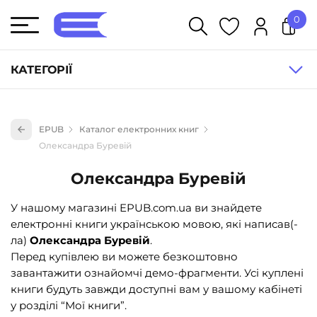
0
У кошику немає товарів.
КАТЕГОРІЇ
Художня література (1854)
EPUB
Каталог електронних книг
Книги для дітей (835)
Олександра Буревій
Книги для підлітків (240)
Олександра Буревій
Науково-популярна література (1015)
У нашому магазині EPUB.com.ua ви знайдете
Навчальна література та посібники (527)
електронні книги українською мовою, які написав(-
Енциклопедії, довідники, словники (55)
ла)
Олександра Буревій
.
Перед купівлею ви можете безкоштовно
Подарункові сертифікати (1)
завантажити ознайомчі демо-фрагменти. Усі куплені
книги будуть завжди доступні вам у вашому кабінеті
у розділі “Мої книги”.