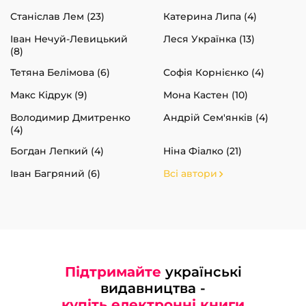
Станіслав Лем (23)
Катерина Липа (4)
Іван Нечуй-Левицький
Леся Українка (13)
(8)
Тетяна Белімова (6)
Софія Корнієнко (4)
Макс Кідрук (9)
Мона Кастен (10)
Володимир Дмитренко
Андрій Сем'янків (4)
(4)
Богдан Лепкий (4)
Ніна Фіалко (21)
Іван Багряний (6)
Всі автори
Підтримайте
українські
видавництва -
купіть електронні книги