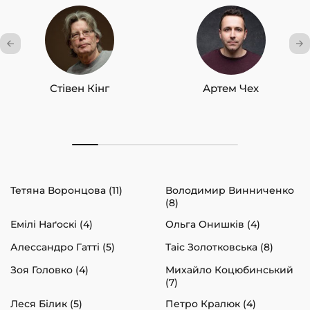
Стівен Кінг
Артем Чех
Тетяна Воронцова (11)
Володимир Винниченко
(8)
Емілі Наґоскі (4)
Ольга Онишків (4)
Алессандро Гатті (5)
Таіс Золотковська (8)
Зоя Головко (4)
Михайло Коцюбинський
(7)
Леся Білик (5)
Петро Кралюк (4)