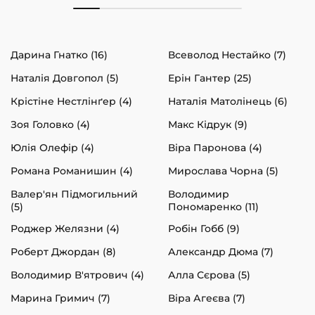
Дарина Гнатко (16)
Всеволод Нестайко (7)
Наталія Довгопол (5)
Ерін Гантер (25)
Крістіне Нестлінґер (4)
Наталія Матолінець (6)
Зоя Головко (4)
Макс Кідрук (9)
Юлія Олефір (4)
Віра Паронова (4)
Романа Романишин (4)
Мирослава Чорна (5)
Валер'ян Підмогильний
Володимир
(5)
Пономаренко (11)
Роджер Желязни (4)
Робін Гобб (9)
Роберт Джордан (8)
Александр Дюма (7)
Володимир В'ятрович (4)
Алла Сєрова (5)
Марина Гримич (7)
Віра Агеєва (7)