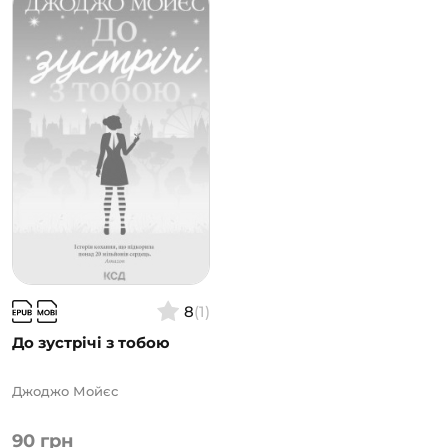
8
(1)
До зустрічі з тобою
Джоджо Мойєс
90
грн