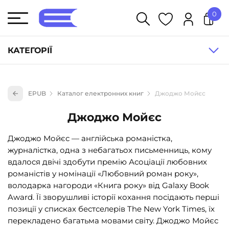
0
У кошику немає товарів.
КАТЕГОРІЇ
Художня література (1854)
EPUB
Каталог електронних книг
Джоджо Мойєс
Книги для дітей (836)
Джоджо Мойєс
Книги для підлітків (240)
Науково-популярна література (1015)
Джоджо Мойєс — англійська романістка,
журналістка, одна з небагатьох письменниць, кому
Навчальна література та посібники (527)
вдалося двічі здобути премію Асоціації любовних
Енциклопедії, довідники, словники (55)
романістів у номінації «Любовний роман року»,
володарка нагороди «Книга року» від Galaxy Book
Подарункові сертифікати (1)
Award. Її зворушливі історії кохання посідають перші
позиції у списках бестселерів The New York Times, їх
перекладено багатьма мовами світу. Джоджо Мойєс