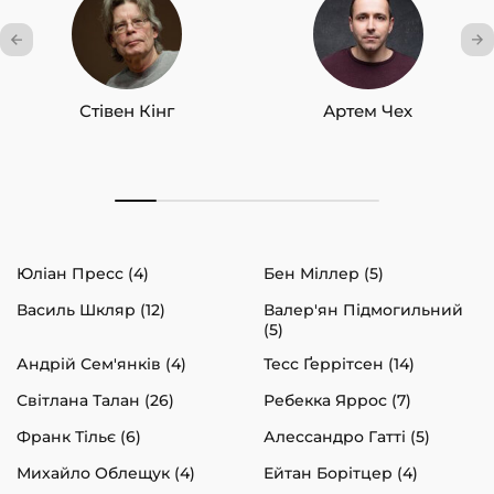
Стівен Кінг
Артем Чех
Юліан Пресс (4)
Бен Міллер (5)
Василь Шкляр (12)
Валер'ян Підмогильний
(5)
Андрій Сем'янків (4)
Тесс Ґеррітсен (14)
Світлана Талан (26)
Ребекка Яррос (7)
Франк Тільє (6)
Алессандро Гатті (5)
Михайло Облещук (4)
Ейтан Борітцер (4)