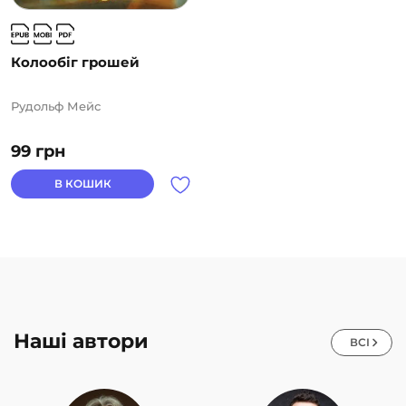
Колообіг грошей
Рудольф Мейс
99
грн
В КОШИК
Наші автори
ВСІ