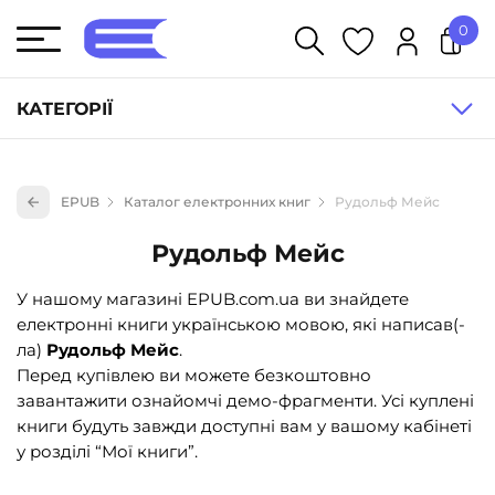
0
У кошику немає товарів.
КАТЕГОРІЇ
Художня література (1854)
EPUB
Каталог електронних книг
Рудольф Мейс
Книги для дітей (833)
Рудольф Мейс
Книги для підлітків (240)
Науково-популярна література (1015)
У нашому магазині EPUB.com.ua ви знайдете
електронні книги українською мовою, які написав(-
Навчальна література та посібники (527)
ла)
Рудольф Мейс
.
Енциклопедії, довідники, словники (55)
Перед купівлею ви можете безкоштовно
завантажити ознайомчі демо-фрагменти. Усі куплені
Подарункові сертифікати (1)
книги будуть завжди доступні вам у вашому кабінеті
у розділі “Мої книги”.