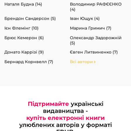
Наталя Будна (14)
Володимир РАФЄЄНКО
(4)
Брендон Сандерсон (5)
Іван Ющук (4)
Ієн Флемінг (10)
Марина Гримич (7)
Брюс Кемерон (6)
Олександр Задорожній
(5)
Донато Каррізі (9)
Євген Литвиненко (7)
Бернард Корнвелл (7)
Всі автори
Підтримайте
українські
видавництва -
купіть електронні книги
улюблених авторів у форматі