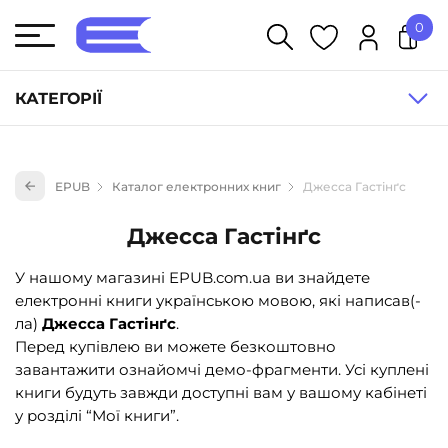
0
У кошику немає товарів.
КАТЕГОРІЇ
Художня література (1854)
EPUB
Каталог електронних книг
Джесса Гастінґс
Книги для дітей (836)
Книги для підлітків (240)
Джесса Гастінґс
Науково-популярна література (1015)
У нашому магазині EPUB.com.ua ви знайдете
Навчальна література та посібники (527)
електронні книги українською мовою, які написав(-
ла)
Джесса Гастінґс
.
Енциклопедії, довідники, словники (55)
Перед купівлею ви можете безкоштовно
Подарункові сертифікати (1)
завантажити ознайомчі демо-фрагменти. Усі куплені
книги будуть завжди доступні вам у вашому кабінеті
у розділі “Мої книги”.