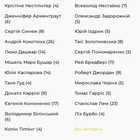
Крістіне Нестлінґер (4)
Всеволод Нестайко (7)
Дженніфер Арментраут
Олександр Задорожній
(6)
(5)
Сергій Синюк (8)
Юрій Іздрик (5)
Андрій Кокотюха (26)
Таіс Золотковська (8)
Люко Дашвар (14)
Сергій Пономаренко (5)
Мішель Марк Бушар (4)
Рей Бредбері (11)
Юлія Каспарова (14)
Роберт Джордан (8)
Таня Гуд (4)
Мирослава Чорна (5)
Донато Каррізі (9)
Томас Гарріс (5)
Євгенія Кононенко (17)
Станіслав Лем (23)
Володимир Білінський
Ліз Бурбо (4)
(6)
Колін Тіппінг (4)
Всі автори