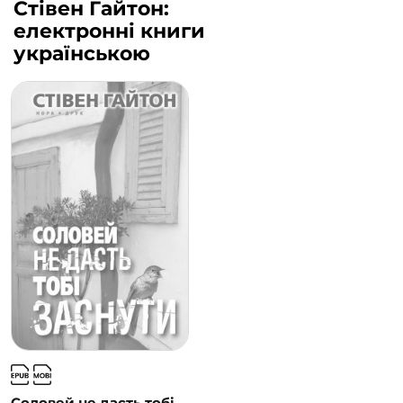
Стівен Гайтон:
електронні книги
українською
Соловей не дасть тобі