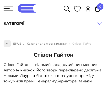
0
У кошику немає товарів.
КАТЕГОРІЇ
Художня література (1854)
EPUB
Каталог електронних книг
Стівен Гайтон
Книги для дітей (835)
Стівен Гайтон
Книги для підлітків (240)
Науково-популярна література (1015)
Стівен Гайтон — відомий канадський письменник.
Автор 14 книжок. Його твори перекладено десятьма
Навчальна література та посібники (527)
мовами. Лауреат багатьох літературних премії, у
Енциклопедії, довідники, словники (55)
тому числі премії Генерал-губернатора Канади.
Подарункові сертифікати (1)