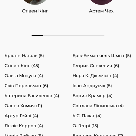
Стівен Кінг
Артем Чех
Крістін Наталь (5)
Ерік-Емманюель Шмітт (5)
Стівен Кінг (45)
Генрик Сенкевич (6)
Ольга Мочула (4)
Нора K. Джемісін (4)
Яків Перельман (6)
Іван Андрусяк (5)
Катерина Василенко (4)
Борис Крамер (4)
Олена Хомич (11)
Світлана Лінинська (4)
Артур Гейлі (4)
К.С. Пакат (4)
Льюїс Керрол (4)
О. Генрі (15)
Моріс Леблан (9)
Бернард Корнвелл (7)