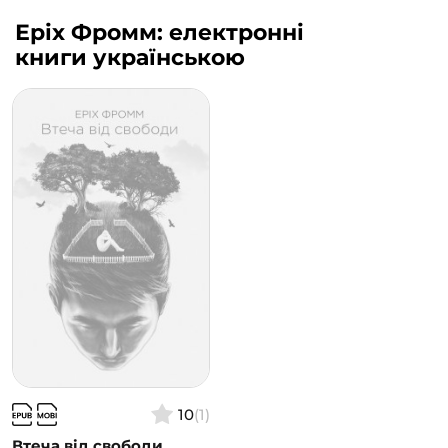
Еріх Фромм: електронні
книги українською
10
(1)
Втеча від свободи