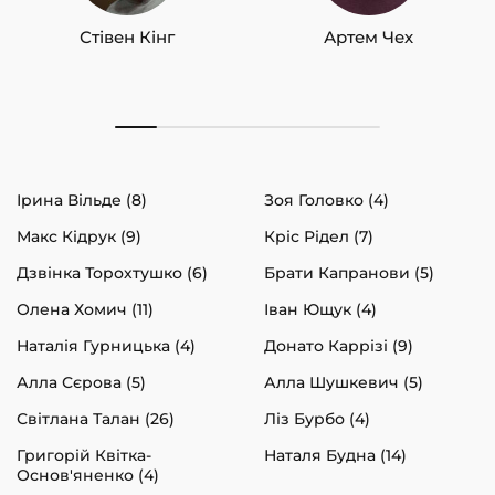
Стівен Кінг
Артем Чех
Ірина Вільде (8)
Зоя Головко (4)
Макс Кідрук (9)
Кріс Рідел (7)
Дзвінка Торохтушко (6)
Брати Капранови (5)
Олена Хомич (11)
Іван Ющук (4)
Наталія Гурницька (4)
Донато Каррізі (9)
Алла Сєрова (5)
Алла Шушкевич (5)
Світлана Талан (26)
Ліз Бурбо (4)
Григорій Квітка-
Наталя Будна (14)
Основ'яненко (4)