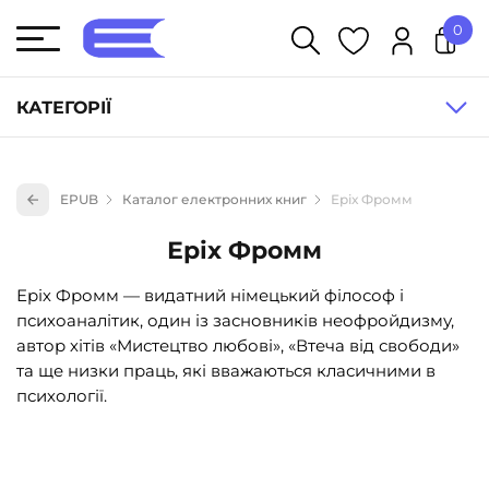
0
У кошику немає товарів.
КАТЕГОРІЇ
Художня література (1854)
EPUB
Каталог електронних книг
Еріх Фромм
Книги для дітей (833)
Еріх Фромм
Книги для підлітків (240)
Науково-популярна література (1015)
Еріх Фромм — видатний німецький філософ і
психоаналітик, один із засновників неофройдизму,
Навчальна література та посібники (527)
автор хітів «Мистецтво любові», «Втеча від свободи»
Енциклопедії, довідники, словники (55)
та ще низки праць, які вважаються класичними в
психології.
Подарункові сертифікати (1)