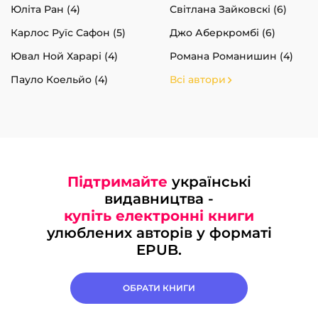
Юліта Ран (4)
Світлана Зайковскі (6)
Карлос Руїс Сафон (5)
Джо Аберкромбі (6)
Ювал Ной Харарі (4)
Романа Романишин (4)
Пауло Коельйо (4)
Всі автори
Підтримайте
українські
видавництва -
купіть електронні книги
улюблених авторів у форматі
EPUB.
ОБРАТИ КНИГИ