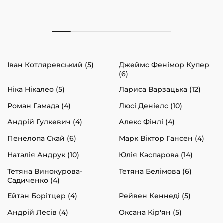
Іван Котляревський (5)
Джеймс Фенімор Купер
(6)
Ніка Нікалео (5)
Лариса Варзацька (12)
Роман Гамада (4)
Люсі Деніелс (10)
Андрій Гулкевич (4)
Алекс Фінлі (4)
Пенелопа Скай (6)
Марк Віктор Гансен (4)
Наталія Андрук (10)
Юлія Каспарова (14)
Тетяна Винокурова-
Тетяна Белімова (6)
Садиченко (4)
Ейтан Борітцер (4)
Рейвен Кеннеді (5)
Андрій Лесів (4)
Оксана Кір'ян (5)