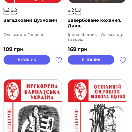
Загадковий Духнович
Завербоване кохання.
Дика...
Олександр Гаврош
Ірина Мадрига, Олександр
Гаврош
109
грн
169
грн
В КОШИК
В КОШИК