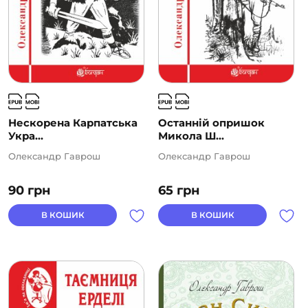
Нескорена Карпатська
Останній опришок
Укра...
Микола Ш...
Олександр Гаврош
Олександр Гаврош
90
грн
65
грн
В КОШИК
В КОШИК