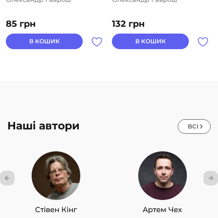
85
грн
132
грн
В КОШИК
В КОШИК
Наші автори
ВСІ
Стівен Кінг
Артем Чех