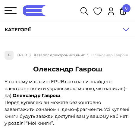
0
У кошику немає товарів.
КАТЕГОРІЇ
Художня література (1854)
EPUB
Каталог електронних книг
Олександр Гаврош
Книги для дітей (836)
Олександр Гаврош
Книги для підлітків (240)
Науково-популярна література (1015)
У нашому магазині EPUB.com.ua ви знайдете
електронні книги українською мовою, які написав(-
Навчальна література та посібники (527)
ла)
Олександр Гаврош
.
Енциклопедії, довідники, словники (55)
Перед купівлею ви можете безкоштовно
завантажити ознайомчі демо-фрагменти. Усі куплені
Подарункові сертифікати (1)
книги будуть завжди доступні вам у вашому кабінеті
у розділі “Мої книги”.