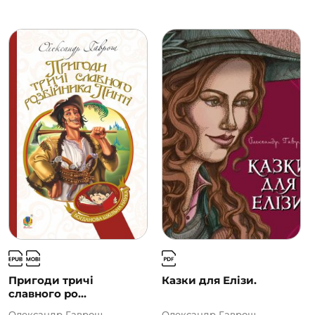
Пригоди тричі
Казки для Елізи.
славного ро...
Олександр Гаврош
Олександр Гаврош