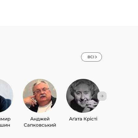
ВСІ
имир
Анджей
Аґата Крісті
Лю Цисін
ишин
Сапковський