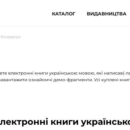
КАТАЛОГ
ВИДАВНИЦТВА
ня література (1854)
 Бондарчук
 для дітей (833)
 для підлітків (240)
во-популярна література (1015)
альна література та посібники
те електронні книги українською мовою, які написав(-л
авантажити ознайомчі демо-фрагменти. Усі куплені книг
клопедії, довідники, словники
ункові сертифікати (1)
електронні книги українсь