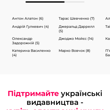
Антон Алатон (6)
Тарас Шевченко (7)
Ал
Андрій Гулкевич (4)
Джеральд Даррелл
Та
(5)
Олександр
Джоджо Мойєс (14)
Ка
Задорожній (5)
Катерина Василенко
Марко Вовчок (8)
П’
(4)
Ба
Підтримайте
українські
видавництва -