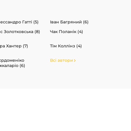
ессандро Гатті (5)
Іван Багряний (6)
іс Золотковська (8)
Чак Поланік (4)
ра Хантер (7)
Тім Коллінз (4)
єрдоменіко
Всі автори
ккаларіо (6)