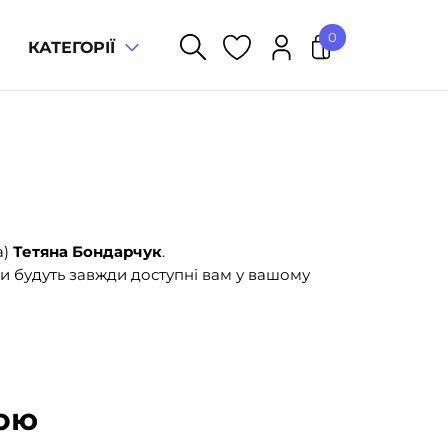
0
КАТЕГОРІЇ
У кошику немає товарів.
а)
Тетяна Бондарчук
.
и будуть завжди доступні вам у вашому
кою