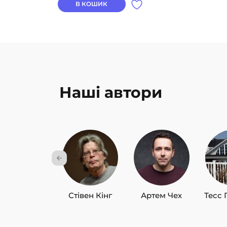
В КОШИК
Наші автори
Стівен Кінг
Артем Чех
Тесс 