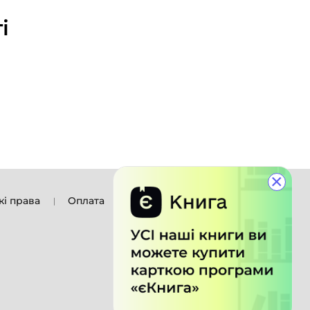
і
×
кі права
Оплата