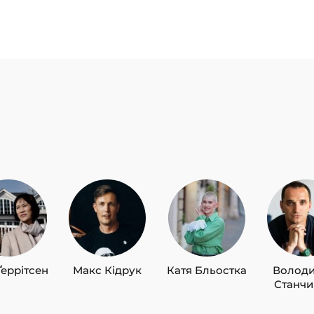
Ґеррітсен
Макс Кідрук
Катя Бльостка
Волод
Станч