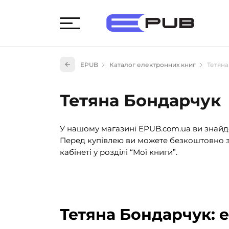
Худож
EPUB
Каталог електронних книг
Тетяна
Книги
Книги
Тетяна Бондарчук
Науко
Навч
У нашому магазині EPUB.com.ua ви знайде
(527)
Перед купівлею ви можете безкоштовно з
Енци
кабінеті у розділі “Мої книги”.
(55)
Подар
Тетяна Бондарчук: 