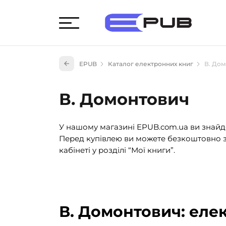
Худож
EPUB
Каталог електронних книг
В. До
Книги
Книги
В. Домонтович
Науко
Навч
У нашому магазині EPUB.com.ua ви знайде
(527)
Перед купівлею ви можете безкоштовно з
Енци
кабінеті у розділі “Мої книги”.
(55)
Подар
В. Домонтович: еле