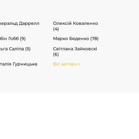
еральд Даррелл
Олексій Коваленко
(4)
бін Гобб (9)
Марко Беденко (78)
ьга Саліпа (5)
Світлана Зайковскі
(6)
талія Гурницька
Всі автори