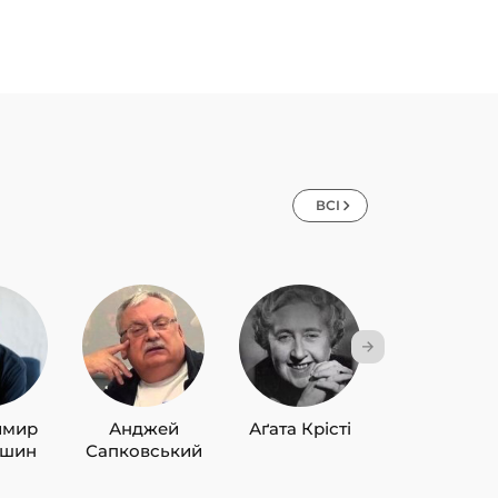
ВСІ
имир
Анджей
Аґата Крісті
Лю Цисін
ишин
Сапковський