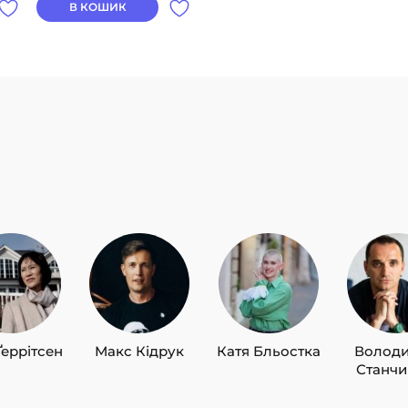
В КОШИК
Ґеррітсен
Макс Кідрук
Катя Бльостка
Волод
Станч