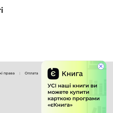
і
×
кі права
Оплата