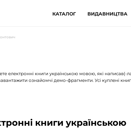
КАТАЛОГ
ВИДАВНИЦТВА
ня література (1854)
монтович
 для дітей (835)
 для підлітків (240)
во-популярна література (1015)
альна література та посібники
те електронні книги українською мовою, які написав(-л
авантажити ознайомчі демо-фрагменти. Усі куплені книг
клопедії, довідники, словники
ункові сертифікати (1)
ктронні книги українською