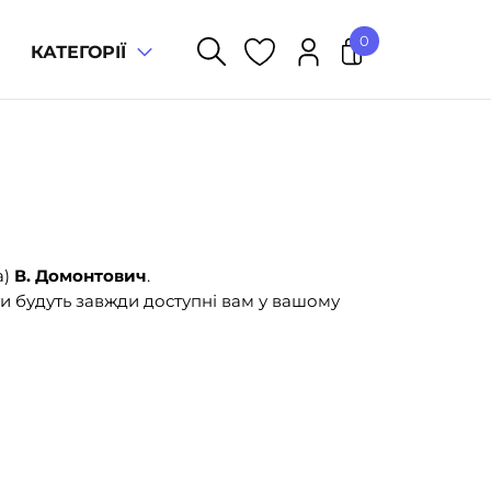
0
КАТЕГОРІЇ
У кошику немає товарів.
а)
В. Домонтович
.
и будуть завжди доступні вам у вашому