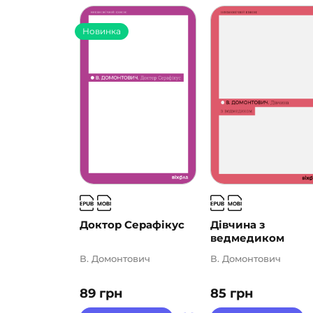
Новинка
Доктор Серафікус
Дівчина з
ведмедиком
В. Домонтович
В. Домонтович
89
грн
85
грн