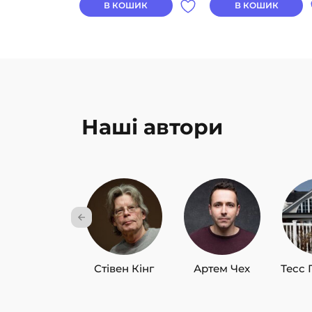
В КОШИК
В КОШИК
Наші автори
Стівен Кінг
Артем Чех
Тесс 