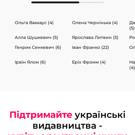
Ольга Ваккаус (4)
Олена Чернінька (4)
Дж
(5)
Алла Шушкевич (5)
Ярослава Литвин (5)
Ро
Генрик Сенкевич (6)
Іван Франко (22)
Ол
Ірвін Ялом (6)
Еріх Фромм (4)
На
(4)
Підтримайте
українські
видавництва -