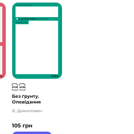
Без ґрунту.
Оповідання
В. Домонтович
105
грн