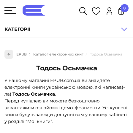
0
У кошику немає товарів.
КАТЕГОРІЇ
Художня література (1854)
EPUB
Каталог електронних книг
Тодось Осьмачка
Книги для дітей (833)
Тодось Осьмачка
Книги для підлітків (240)
Науково-популярна література (1015)
У нашому магазині EPUB.com.ua ви знайдете
електронні книги українською мовою, які написав(-
Навчальна література та посібники (527)
ла)
Тодось Осьмачка
.
Енциклопедії, довідники, словники (55)
Перед купівлею ви можете безкоштовно
завантажити ознайомчі демо-фрагменти. Усі куплені
Подарункові сертифікати (1)
книги будуть завжди доступні вам у вашому кабінеті
у розділі “Мої книги”.