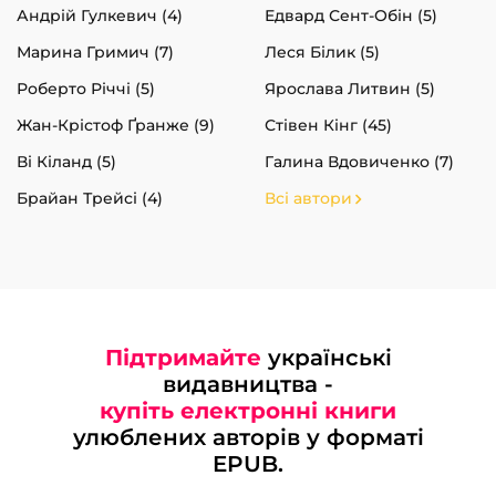
Андрій Гулкевич (4)
Едвард Сент-Обін (5)
Марина Гримич (7)
Леся Білик (5)
Роберто Річчі (5)
Ярослава Литвин (5)
Жан-Крістоф Ґранже (9)
Стівен Кінг (45)
Ві Кіланд (5)
Галина Вдовиченко (7)
Брайан Трейсі (4)
Всі автори
Підтримайте
українські
видавництва -
купіть електронні книги
улюблених авторів у форматі
EPUB.