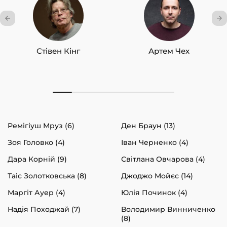
Стівен Кінг
Артем Чех
Ремігіуш Мруз (6)
Ден Браун (13)
Зоя Головко (4)
Іван Черненко (4)
Дара Корній (9)
Світлана Овчарова (4)
Таіс Золотковська (8)
Джоджо Мойєс (14)
Маргіт Ауер (4)
Юлія Починок (4)
Надія Походжай (7)
Володимир Винниченко
(8)