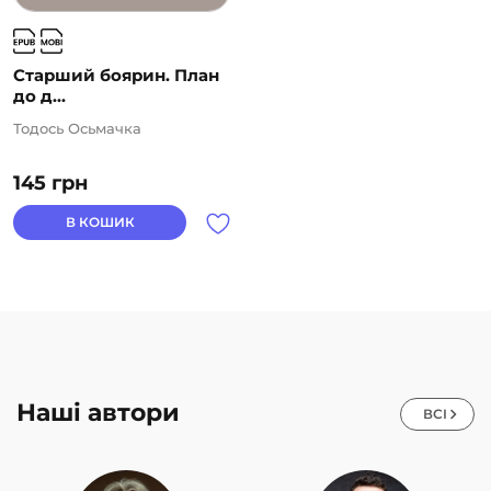
Старший боярин. План
до д...
Тодось Осьмачка
145
грн
В КОШИК
Наші автори
ВСІ