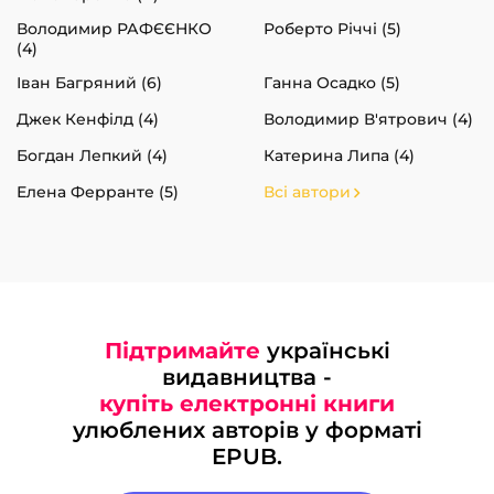
Володимир РАФЄЄНКО
Роберто Річчі (5)
(4)
Іван Багряний (6)
Ганна Осадко (5)
Джек Кенфілд (4)
Володимир В'ятрович (4)
Богдан Лепкий (4)
Катерина Липа (4)
Елена Ферранте (5)
Всі автори
Підтримайте
українські
видавництва -
купіть електронні книги
улюблених авторів у форматі
EPUB.