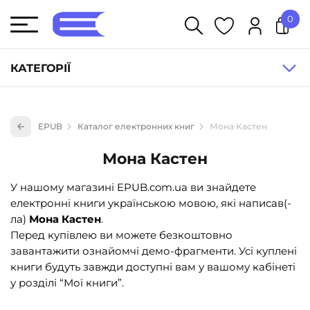
0
У кошику немає товарів.
КАТЕГОРІЇ
Художня література (1854)
EPUB
Каталог електронних книг
Мона Кастен
Книги для дітей (836)
Мона Кастен
Книги для підлітків (240)
Науково-популярна література (1015)
У нашому магазині EPUB.com.ua ви знайдете
електронні книги українською мовою, які написав(-
Навчальна література та посібники (527)
ла)
Мона Кастен
.
Енциклопедії, довідники, словники (55)
Перед купівлею ви можете безкоштовно
завантажити ознайомчі демо-фрагменти. Усі куплені
Подарункові сертифікати (1)
книги будуть завжди доступні вам у вашому кабінеті
у розділі “Мої книги”.