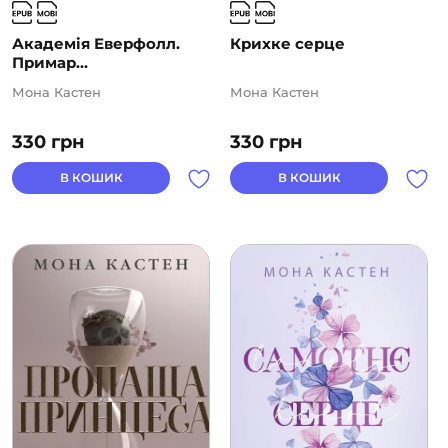
Академія Еверфолл.
Крихке серце
Примар...
Мона Кастен
Мона Кастен
330
грн
330
грн
В КОШИК
В КОШИК