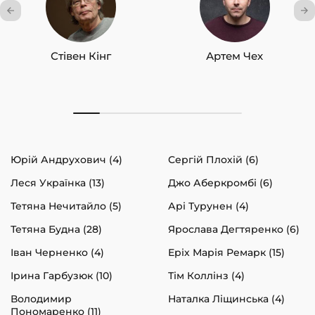
Стівен Кінг
Артем Чех
Юрій Андрухович (4)
Сергій Плохій (6)
Леся Українка (13)
Джо Аберкромбі (6)
Тетяна Нечитайло (5)
Арі Турунен (4)
Тетяна Будна (28)
Ярослава Дегтяренко (6)
Іван Черненко (4)
Еріх Марія Ремарк (15)
Ірина Гарбузюк (10)
Тім Коллінз (4)
Володимир
Наталка Ліщинська (4)
Пономаренко (11)