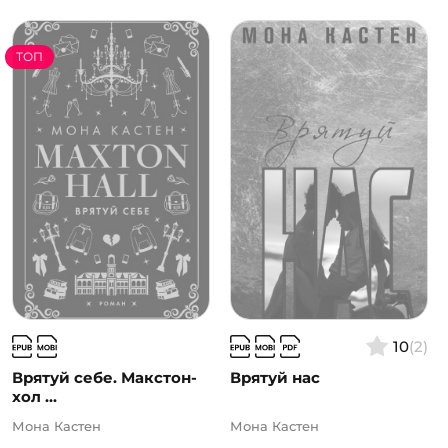
ТОП
10
(2)
Врятуй себе. Макстон-
Врятуй нас
хол ...
Мона Кастен
Мона Кастен