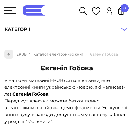
0
У кошику немає товарів.
КАТЕГОРІЇ
Художня література (1854)
EPUB
Каталог електронних книг
Євгенія Гобова
Книги для дітей (835)
Євгенія Гобова
Книги для підлітків (240)
Науково-популярна література (1015)
У нашому магазині EPUB.com.ua ви знайдете
електронні книги українською мовою, які написав(-
Навчальна література та посібники (527)
ла)
Євгенія Гобова
.
Енциклопедії, довідники, словники (55)
Перед купівлею ви можете безкоштовно
завантажити ознайомчі демо-фрагменти. Усі куплені
Подарункові сертифікати (1)
книги будуть завжди доступні вам у вашому кабінеті
у розділі “Мої книги”.