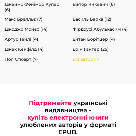
Джеймс Фенімор Купер
Віктор Янкевич (6)
(6)
Макс Бралльє (7)
Василь Барка (12)
Джоджо Мойєс (14)
Фірдоусі Абулькасим (4)
Артур Гейлі (4)
Ейтан Борітцер (4)
Джек Кенфілд (4)
Ерін Гантер (25)
Пол Стюарт (7)
Всі автори
Підтримайте
українські
видавництва -
купіть електронні книги
улюблених авторів у форматі
EPUB.