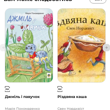
Джміль і павучок
Різдвяна каша
Марія Пономаренко
Свен Нордквіст