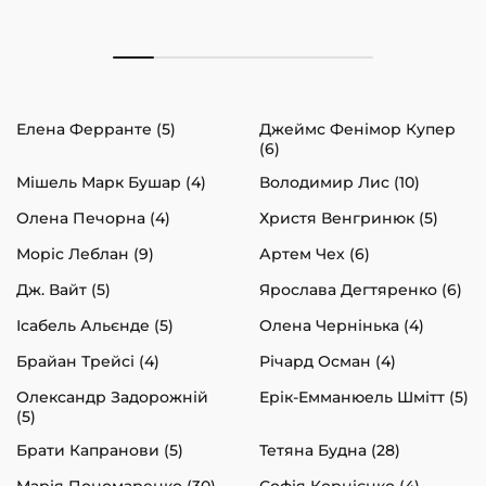
Елена Ферранте (5)
Джеймс Фенімор Купер
(6)
Мішель Марк Бушар (4)
Володимир Лис (10)
Олена Печорна (4)
Христя Венгринюк (5)
Моріс Леблан (9)
Артем Чех (6)
Дж. Вайт (5)
Ярослава Дегтяренко (6)
Ісабель Альєнде (5)
Олена Чернінька (4)
Брайан Трейсі (4)
Річард Осман (4)
Олександр Задорожній
Ерік-Емманюель Шмітт (5)
(5)
Брати Капранови (5)
Тетяна Будна (28)