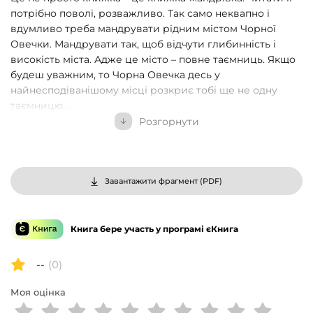
потрібно поволі, розважливо. Так само неквапно і
вдумливо треба мандрувати рідним містом Чорної
Овечки. Мандрувати так, щоб відчути глибинність і
високість міста. Адже це місто – повне таємниць. Якщо
будеш уважним, то Чорна Овечка десь у
найнесподіванішому місці розкриє тобі ще не одну
таємницю…
Розгорнути
Я ніколи не була у Чернівцях, мені так сподобалися ці
історії, що я ладна хоч завтра їхати туди і все побачити
на власні очі!
, – сказала нам киянка Софія Феджора.
Вірю, що так зроблять всі, хто прочитає цю книжку.
Завантажити фрагмент (
PDF
)
Чернівці мають потужну притягальну силу. Читайте і
мандруйте…
Книга бере участь у програмі єКнига
--
(0)
Моя оцінка