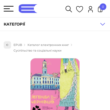
0
У кошику немає товарів.
КАТЕГОРІЇ
Художня література (1854)
EPUB
Каталог електронних книг
Книги для дітей (836)
Суспільство та соціальні науки
Книги для підлітків (240)
Науково-популярна література (1015)
Навчальна література та посібники (527)
Енциклопедії, довідники, словники (55)
Подарункові сертифікати (1)