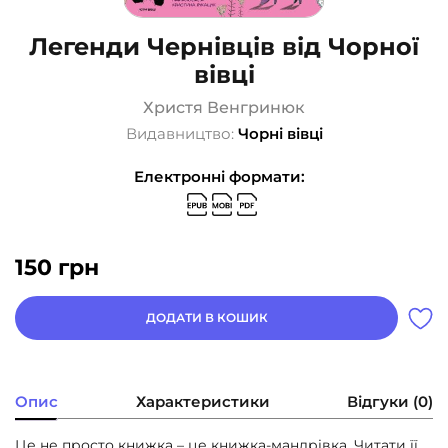
Легенди Чернівців від Чорної
вівці
Христя Венгринюк
Видавництво:
Чорні вівці
Електронні формати:
150
грн
ДОДАТИ В КОШИК
Опис
Характеристики
Відгуки (0)
Це не просто книжка – це книжка-мандрівка. Читати її