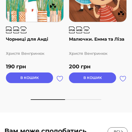
Чорниці для Анді
Малючки. Емма та Ліза
Христя Венгринюк
Христя Венгринюк
190
грн
200
грн
В КОШИК
В КОШИК
Вам може сподобатись
ВСІ