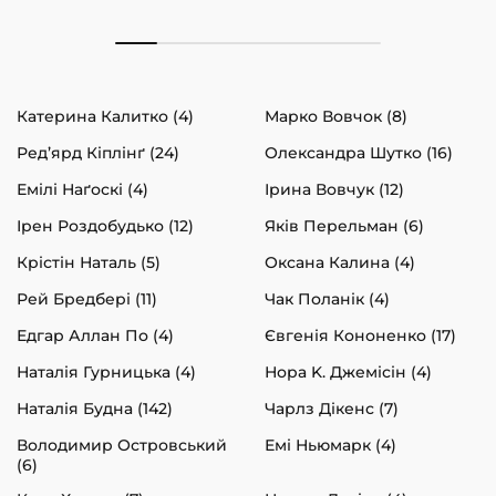
Катерина Калитко (4)
Марко Вовчок (8)
Ред’ярд Кіплінґ (24)
Олександра Шутко (16)
Емілі Наґоскі (4)
Ірина Вовчук (12)
Ірен Роздобудько (12)
Яків Перельман (6)
Крістін Наталь (5)
Оксана Калина (4)
Рей Бредбері (11)
Чак Поланік (4)
Едгар Аллан По (4)
Євгенія Кононенко (17)
Наталія Гурницька (4)
Нора K. Джемісін (4)
Наталія Будна (142)
Чарлз Дікенс (7)
Володимир Островський
Емі Ньюмарк (4)
(6)