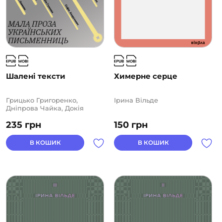
Шалені тексти
Химерне серце
Грицько Григоренко,
Ірина Вільде
Дніпрова Чайка, Докія
Гуменна, Євгенія
235
грн
150
грн
Ярошинська, Ірина Вільде,
Левкова Анастасія, Леся
Українка, Марія Галич,
В КОШИК
В КОШИК
Надія Кибальчич, Наталка
Полтавка, Ніна Бічуя,
Оксана Забужко, Оксана
Луцишина, Софія
Андрухович, Юлія Іллюха