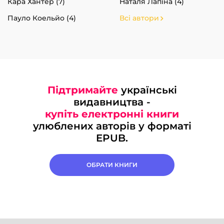
Кара Хантер (7)
Наталя Лапіна (4)
Пауло Коельйо (4)
Всі автори
Підтримайте
українські
видавництва -
купіть електронні книги
улюблених авторів у форматі
EPUB.
ОБРАТИ КНИГИ