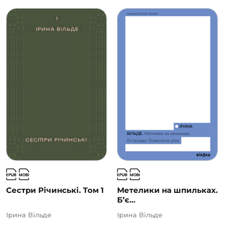
Сестри Річинські. Том 1
Метелики на шпильках.
Б’є...
Ірина Вільде
Ірина Вільде