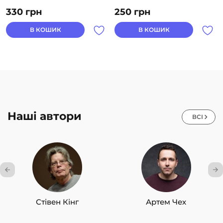
330
грн
250
грн
В КОШИК
В КОШИК
Наші автори
ВСІ
Стівен Кінг
Артем Чех