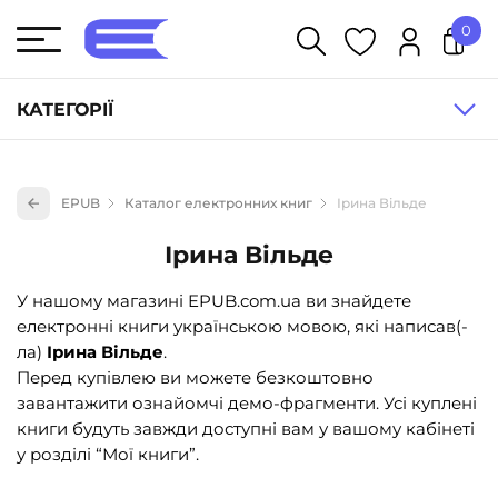
0
У кошику немає товарів.
КАТЕГОРІЇ
Художня література (1854)
EPUB
Каталог електронних книг
Ірина Вільде
Книги для дітей (836)
Ірина Вільде
Книги для підлітків (240)
Науково-популярна література (1015)
У нашому магазині EPUB.com.ua ви знайдете
електронні книги українською мовою, які написав(-
Навчальна література та посібники (527)
ла)
Ірина Вільде
.
Енциклопедії, довідники, словники (55)
Перед купівлею ви можете безкоштовно
завантажити ознайомчі демо-фрагменти. Усі куплені
Подарункові сертифікати (1)
книги будуть завжди доступні вам у вашому кабінеті
у розділі “Мої книги”.