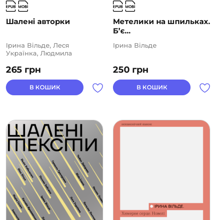
Шалені авторки
Метелики на шпильках.
Б’є...
Ірина Вільде, Леся
Ірина Вільде
Українка, Людмила
Старицька-Черняхівська,
265
грн
250
грн
Людмила Таран, Марко
Вовчок, Наталя Кобринська,
Наталя Романович-
В КОШИК
В КОШИК
Ткаченко, Оксана Забужко,
Олена Пчілка, Ольга
Кобилянська, Софія
Яблонська, Уляна
Кравченко