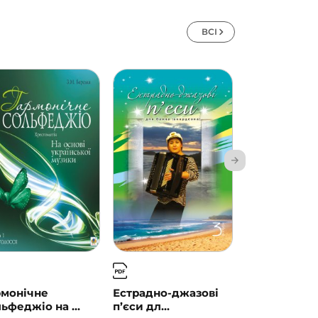
ВСІ
рмонічне
Естрадно-джазові
Естрадно-д
ьфеджіо на ...
п’єси дл...
п’єси дл...