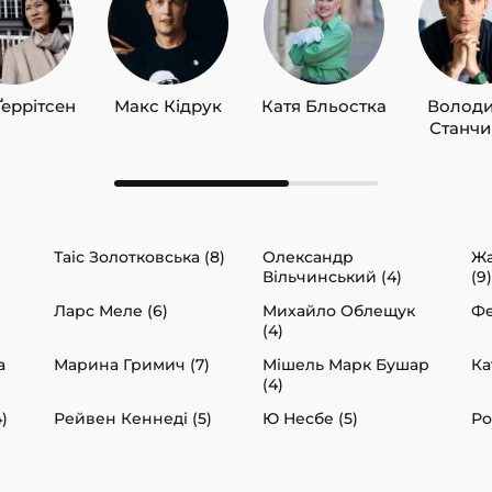
Ґеррітсен
Макс Кідрук
Катя Бльостка
Волод
Станч
Таіс Золотковська (8)
Олександр
Жа
Вільчинський (4)
(9)
)
Ларс Меле (6)
Михайло Облещук
Фе
(4)
а
Марина Гримич (7)
Мішель Марк Бушар
Ка
(4)
)
Рейвен Кеннеді (5)
Ю Несбе (5)
Ро