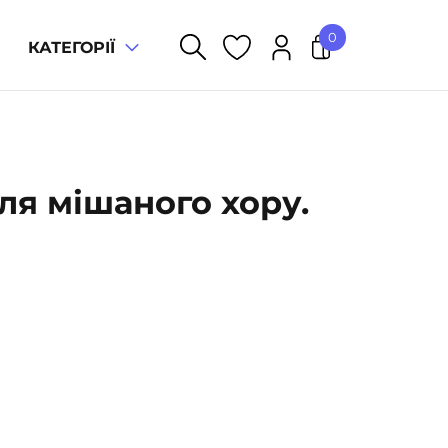
0
КАТЕГОРІЇ
У кошику немає товарів.
для мішаного хору.