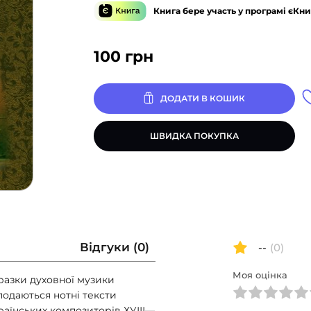
Книга бере участь у програмі єКни
100
грн
ДОДАТИ В КОШИК
ШВИДКА ПОКУПКА
Відгуки (0)
--
(0)
Моя оцінка
разки духовної музики
подаються нотні тексти
раїнських композиторів ХУІІІ—