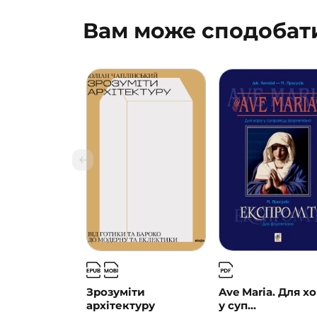
Вам може сподобат
Зрозуміти
Ave Maria. Для х
архітектуру
у суп...