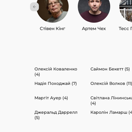
Стівен Кінг
Артем Чех
Тесс 
Олексій Коваленко
Саймон Бекетт (5)
(4)
Надія Походжай (7)
Олексій Волков (11
Маргіт Ауер (4)
Світлана Лінинськ
(4)
Джеральд Даррелл
Каролін Ламарш (4
(5)