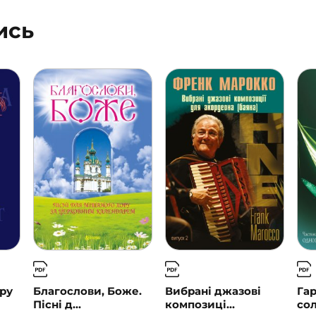
ись
ору
Благослови, Боже.
Вибрані джазові
Га
Пісні д...
композиці...
сол