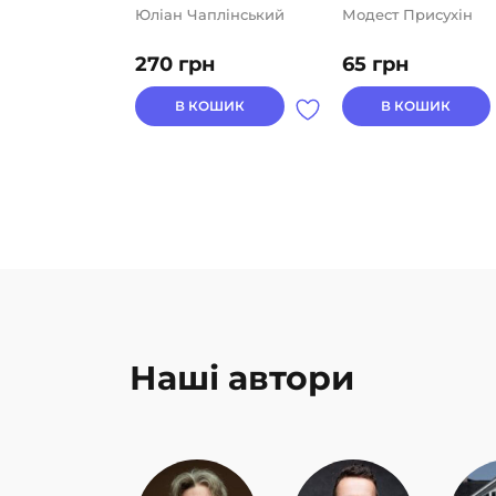
Юліан Чаплінський
Модест Присухін
270
грн
65
грн
В КОШИК
В КОШИК
Наші автори