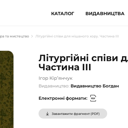
КАТАЛОГ
ВИДАВНИЦТВА
ня література (1854)
ра та мистецтво
Літургійні співи для мішаного хору. Частина III
 для дітей (835)
 для підлітків (240)
Літургійні співи 
во-популярна література (1015)
Частина III
альна література та посібники
Ігор Кір’янчук
клопедії, довідники, словники
Видавництво:
Видавництво Богдан
ункові сертифікати (1)
Електронні формати:
Завантажити фрагмент (
PDF
)