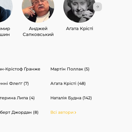
имир
Анджей
Аґата Крісті
Лю Цисін
ишин
Сапковський
н-Крістоф Ґранже
Мартін Поллак (5)
нні Флеґґ (7)
Аґата Крісті (48)
терина Липа (4)
Наталія Будна (142)
берт Джордан (8)
Всі автори