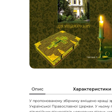
Опис
Характеристики
У пропонованому збірнику вміщено кращі з
Української Православної Церкви. У ньому 
літургійних піснеспівів церковних пісень ук