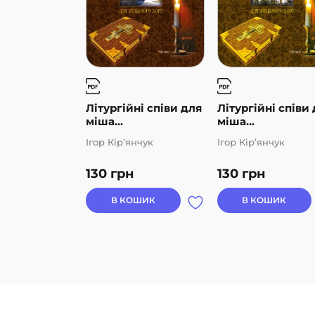
Літургійні співи для
Літургійні співи
міша...
міша...
Ігор Кір’янчук
Ігор Кір’янчук
130
грн
130
грн
В КОШИК
В КОШИК