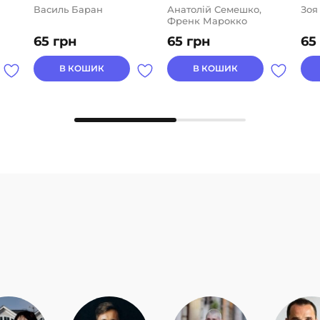
Василь Баран
Анатолій Семешко,
Зоя
Френк Марокко
65
грн
65
грн
65
В КОШИК
В КОШИК