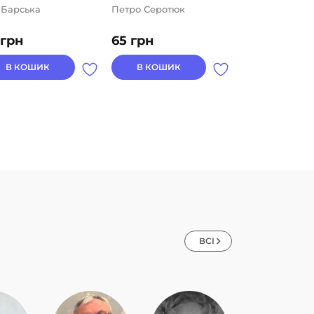
 Барська
Петро Серотюк
Петро Серотю
грн
65
грн
65
грн
В КОШИК
В КОШИК
В КОШИК
ВСІ