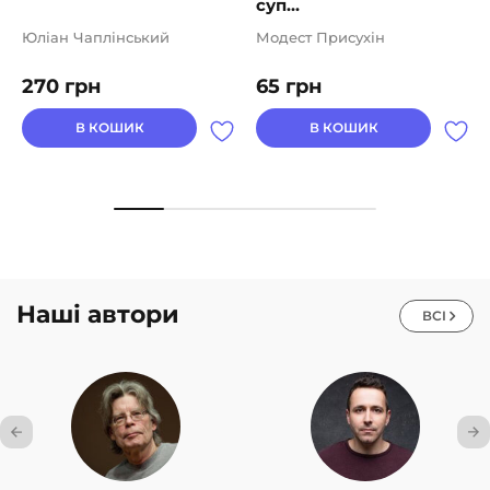
суп...
Юліан Чаплінський
Модест Присухін
270
грн
65
грн
В КОШИК
В КОШИК
Наші автори
ВСІ