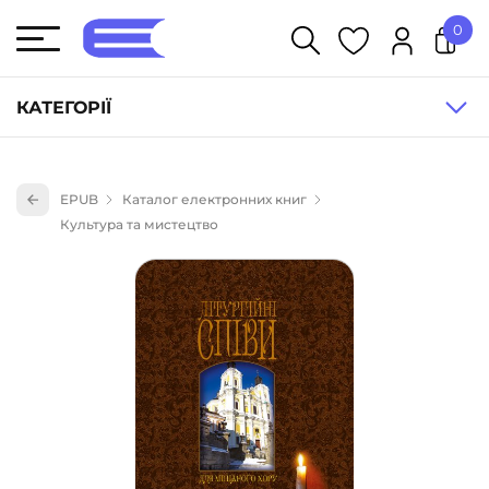
0
У кошику немає товарів.
КАТЕГОРІЇ
Художня література (1854)
EPUB
Каталог електронних книг
Книги для дітей (836)
Культура та мистецтво
Книги для підлітків (240)
Науково-популярна література (1015)
Навчальна література та посібники (527)
Енциклопедії, довідники, словники (55)
Подарункові сертифікати (1)