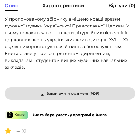
Опис
Характеристики
Відгуки (0)
У пропонованому збірнику вміщено кращі зразки
духовної музики Української Православної Церкви. У
ньому подаються нотні тексти літургійних піснеспівів
церковних пісень українських композиторів ХVIII—ХХ
ст., які використовуються й нині за богослужінням.
Книга стане у пригоді регентам, диригентам,
викладачам і студентам вищих музичних навчальних
закладів.
Завантажити фрагмент (
PDF
)
Книга бере участь у програмі єКнига
--
(0)