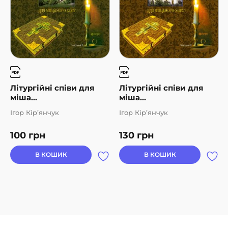
Літургійні співи для
Літургійні співи для
міша...
міша...
Ігор Кір’янчук
Ігор Кір’янчук
100
грн
130
грн
В КОШИК
В КОШИК