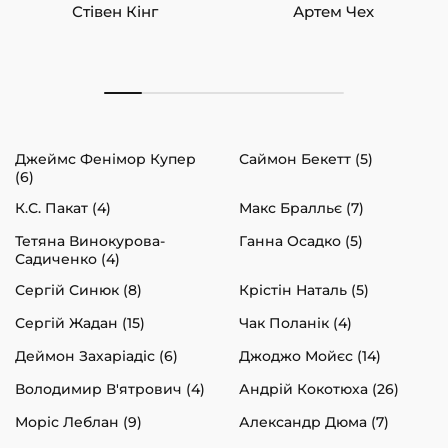
Стівен Кінг
Артем Чех
Джеймс Фенімор Купер
Саймон Бекетт (5)
(6)
К.С. Пакат (4)
Макс Бралльє (7)
Тетяна Винокурова-
Ганна Осадко (5)
Садиченко (4)
Сергій Синюк (8)
Крістін Наталь (5)
Сергій Жадан (15)
Чак Поланік (4)
Деймон Захаріадіс (6)
Джоджо Мойєс (14)
Володимир В'ятрович (4)
Андрій Кокотюха (26)
Моріс Леблан (9)
Александр Дюма (7)