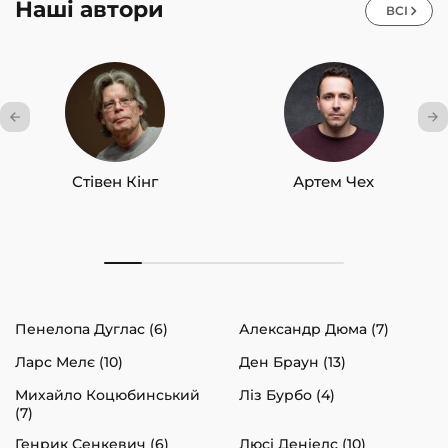
Наші автори
ВСІ
Стівен Кінг
Артем Чех
Пенелопа Дуглас (6)
Александр Дюма (7)
Ларс Мелє (10)
Ден Браун (13)
Михайло Коцюбинський
Ліз Бурбо (4)
(7)
Генрик Сенкевич (6)
Люсі Деніелс (10)