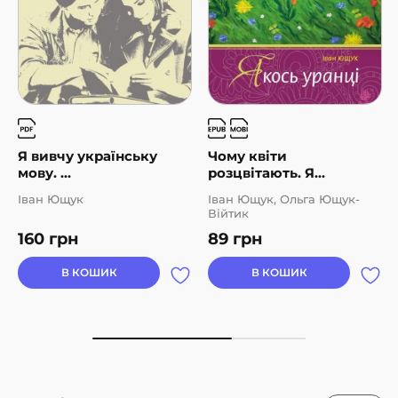
Я вивчу українську
Чому квіти
мову. ...
розцвітають. Я...
Іван Ющук
Іван Ющук, Ольга Ющук-
Війтик
160
грн
89
грн
В КОШИК
В КОШИК