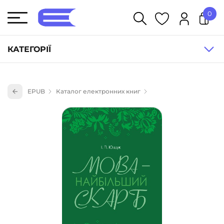
0
У кошику немає товарів.
КАТЕГОРІЇ
Художня література (1854)
EPUB
Каталог електронних книг
Книги для дітей (835)
Книги для підлітків (240)
Науково-популярна література (1015)
Навчальна література та посібники (527)
Енциклопедії, довідники, словники (55)
Подарункові сертифікати (1)