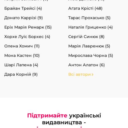
Брайан Трейсі (4)
Аґата Крісті (48)
Донато Каррізі (9)
Тарас Прохасько (5)
Еріх Марія Ремарк (15)
Наталія Гриценко (4)
Хорхе Луїс Борхес (4)
Сергій Синюк (8)
Олена Хомич (11)
Марія Лавренюк (5)
Мона Кастен (10)
Мирослава Чорна (5)
Шарі Лапена (4)
Антон Алатон (6)
Дара Корній (9)
Всі автори
Підтримайте
українські
видавництва -