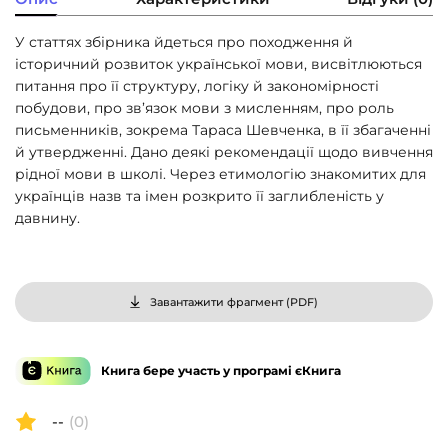
У статтях збірника йдеться про походження й
історичний розвиток української мови, висвітлюються
питання про її структуру, логіку й закономірності
побудови, про зв’язок мови з мисленням, про роль
письменників, зокрема Тараса Шевченка, в її збагаченні
й утвердженні. Дано деякі рекомендації щодо вивчення
рідної мови в школі. Через етимологію знакомитих для
українців назв та імен розкрито її заглибленість у
давнину.
Завантажити фрагмент (
PDF
)
Книга бере участь у програмі єКнига
--
(0)