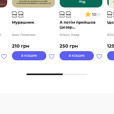
10
(1)
Мурашник
А потім прийшов
Ідо
Цезар…
І
Іван Гоменюк
Алекс Хавр
Юлі
210
грн
250
грн
12
В КОШИК
В КОШИК