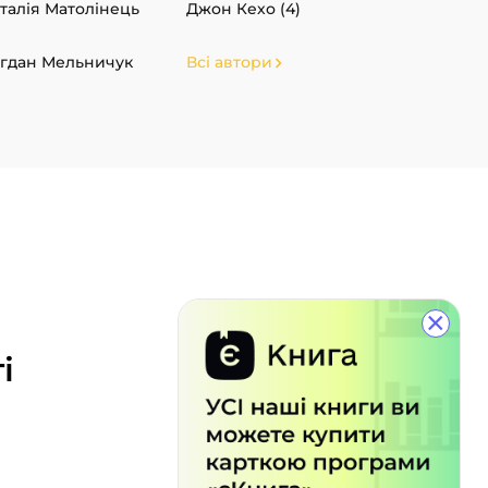
талія Матолінець
Джон Кехо (4)
гдан Мельничук
Всі автори
×
і