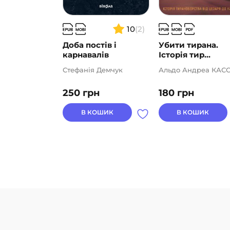
10
(2)
Доба постів і
Убити тирана.
карнавалів
Історія тир...
Стефанія Демчук
Альдо Андреа КАСС
250
грн
180
грн
В КОШИК
В КОШИК