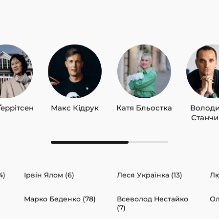
Ґеррітсен
Макс Кідрук
Катя Бльостка
Волод
Станч
4)
Ірвін Ялом (6)
Леся Українка (13)
Лю
Марко Беденко (78)
Всеволод Нестайко
Ол
(7)