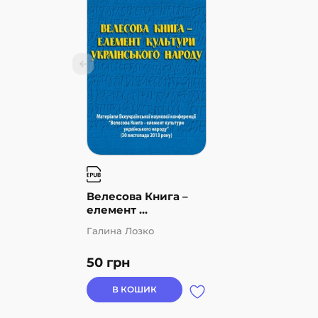
Велесова Книга –
елемент ...
Галина Лозко
50
грн
В КОШИК