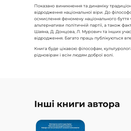
Показано виникнення та динаміку традиціон
відродження національної віри. До філософс
осмислення феномену національного буття 
альтернативи політичній партії, а також фак
Шаяна, Д. Донцова, Л. Мурович та інших уча
відродження. Багато праць публікуються вп
Книга буде цікавою філософам, культуролога
рідновірам і всім людям доб­рої волі.
Інші книги автора