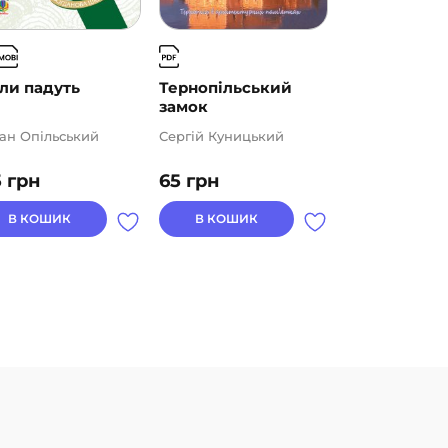
ли падуть
Тернопільський
Україна у пр
замок
часі (...
ан Опільський
Сергій Куницький
Володимир Ге
5
грн
65
грн
96
грн
В КОШИК
В КОШИК
В КОШИК