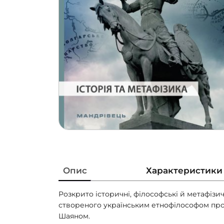
Опис
Характеристики
Розкрито історичні, філософські й метафізи
створеного українським етнофілософом п
Шаяном.