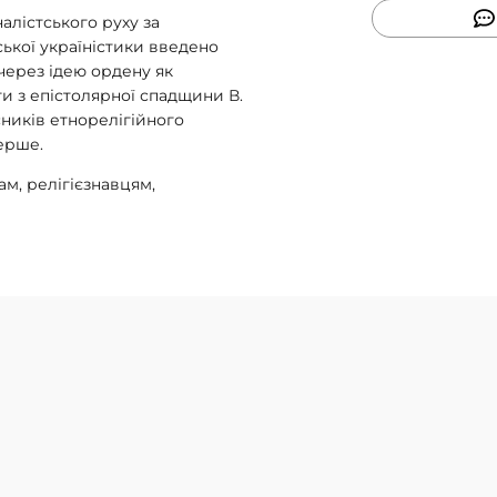
алістського руху за
ької україністики введено
через ідею ордену як
ти з епістолярної спадщини В.
сників етнорелігійного
ерше.
м, релігієзнавцям,