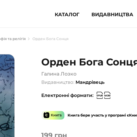
КАТАЛОГ
ВИДАВНИЦТВА
ня література (1854)
фія та релігія
Орден Бога Сонця
 для дітей (835)
 для підлітків (240)
Орден Бога Сонц
во-популярна література (1015)
альна література та посібники
Галина Лозко
Видавництво:
Мандрівець
клопедії, довідники, словники
Електронні формати:
ункові сертифікати (1)
Книга бере участь у програмі єКни
199
грн