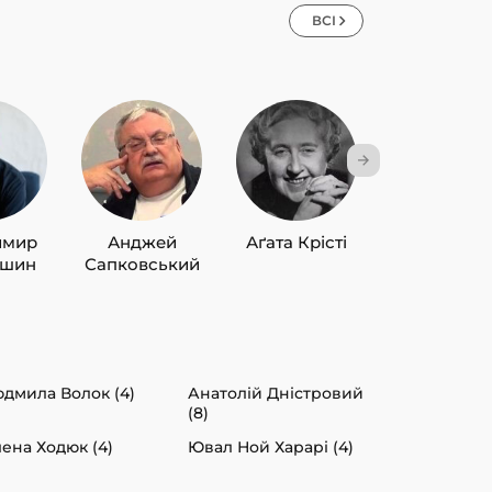
ВСІ
имир
Анджей
Аґата Крісті
Лю Цисін
ишин
Сапковський
дмила Волок (4)
Анатолій Дністровий
(8)
ена Ходюк (4)
Ювал Ной Харарі (4)