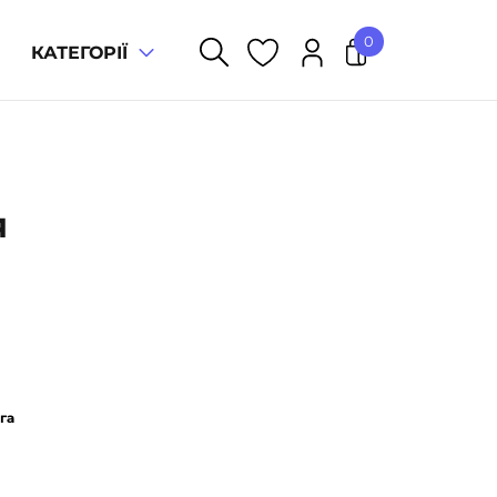
0
КАТЕГОРІЇ
У кошику немає товарів.
я
га