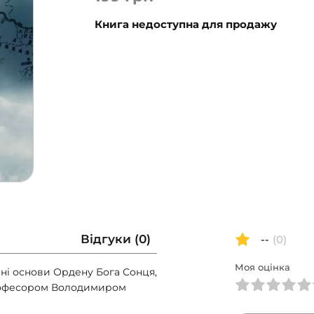
Книга недоступна для продажу
Відгуки (0)
--
(0)
Моя оцінка
чні основи Ордену Бога Сонця,
рофесором Володимиром