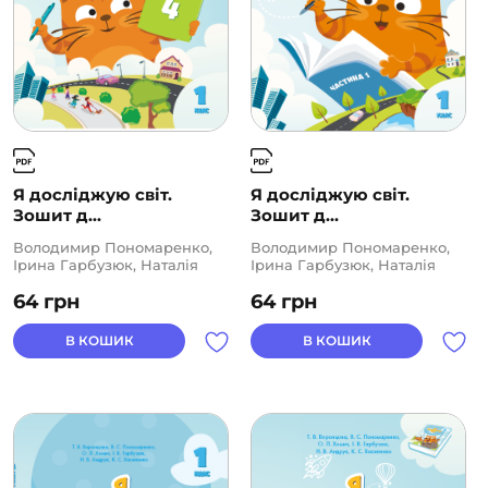
Я досліджую світ.
Я досліджую світ.
Зошит д...
Зошит д...
Володимир Пономаренко,
Володимир Пономаренко,
Ірина Гарбузюк, Наталія
Ірина Гарбузюк, Наталія
Андрук, Олена Хомич,
Андрук, Олена Хомич,
64
грн
64
грн
Тетяна Воронцова
Тетяна Воронцова
В КОШИК
В КОШИК