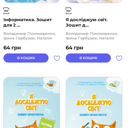
Інформатика. Зошит
Я досліджую світ.
для 2 ...
Зошит д...
Володимир Пономаренко,
Володимир Пономаренко,
Ірина Гарбузюк, Наталія
Ірина Гарбузюк, Наталія
Андрук, Олена Хомич,
Андрук, Олена Хомич,
64
грн
64
грн
Тетяна Воронцова
Тетяна Воронцова
В КОШИК
В КОШИК