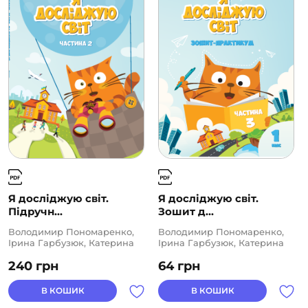
Я досліджую світ.
Я досліджую світ.
Підручн...
Зошит д...
Володимир Пономаренко,
Володимир Пономаренко,
Ірина Гарбузюк, Катерина
Ірина Гарбузюк, Катерина
Василенко, Наталія Андрук,
Василенко, Наталія Андрук,
240
грн
64
грн
Олена Хомич, Тетяна
Олена Хомич, Тетяна
Воронцова
Воронцова
В КОШИК
В КОШИК