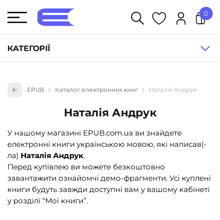
0
У кошику немає товарів.
КАТЕГОРІЇ
Художня література (1854)
EPUB
Каталог електронних книг
Наталія Андрук
Книги для дітей (835)
Наталія Андрук
Книги для підлітків (240)
Науково-популярна література (1015)
У нашому магазині EPUB.com.ua ви знайдете
електронні книги українською мовою, які написав(-
Навчальна література та посібники (527)
ла)
Наталія Андрук
.
Енциклопедії, довідники, словники (55)
Перед купівлею ви можете безкоштовно
завантажити ознайомчі демо-фрагменти. Усі куплені
Подарункові сертифікати (1)
книги будуть завжди доступні вам у вашому кабінеті
у розділі “Мої книги”.