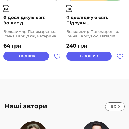
Я досліджую світ.
Я досліджую світ.
Зошит д...
Підручн...
Володимир Пономаренко,
Володимир Пономаренко,
Ірина Гарбузюк, Катерина
Ірина Гарбузюк, Наталія
Василенко, Наталія Андрук,
Андрук, Олена Хомич,
64
грн
240
грн
Олена Хомич, Тетяна
Тетяна Воронцова
Воронцова
В КОШИК
В КОШИК
Наші автори
ВСІ