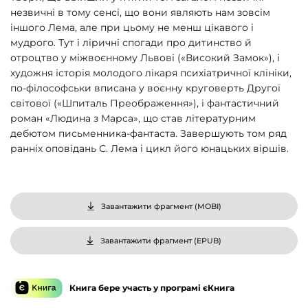
незвичні в тому сенсі, що вони являють нам зовсім
іншого Лема, але при цьому не менш цікавого і
мудрого. Тут і ліричні спогади про дитинство й
отроцтво у міжвоєнному Львові («Високий Замок»), і
художня історія молодого лікаря психіатричної клініки,
по-філософськи вписана у воєнну круговерть Другої
світової («Шпиталь Преображення»), і фантастичний
роман «Людина з Марса», що став літературним
дебютом письменника-фантаста. Завершують том ряд
ранніх оповідань С. Лема і цикл його юнацьких віршів.
Завантажити фрагмент (
MOBI
)
Завантажити фрагмент (
EPUB
)
Книга бере участь у програмі єКнига