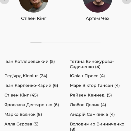
Стівен Кінг
Артем Чех
Іван Котляревський (5)
Тетяна Винокурова-
Садиченко (4)
Ред’ярд Кіплінґ (24)
Юліан Пресс (4)
Іван Карпенко-Карий (6)
Марк Віктор Гансен (4)
Стівен Кінг (45)
Рейвен Кеннеді (5)
Ярослава Дегтяренко (6)
Любов Долик (4)
Марко Вовчок (8)
Андрій Сем'янків (4)
Алла Сєрова (5)
Володимир Винниченко
(8)