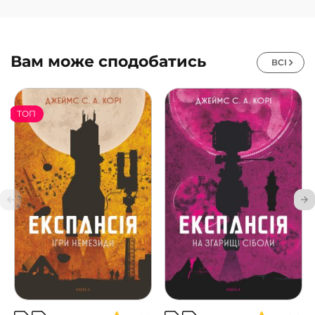
Вам може сподобатись
ВСІ
ТОП