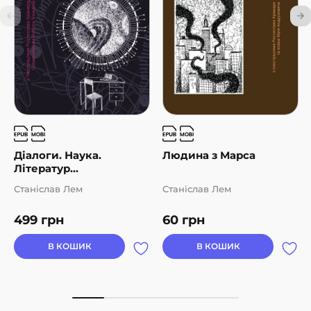
Діалоги. Наука.
Людина з Марса
Літератур...
Станіслав Лем
Станіслав Лем
499
грн
60
грн
В КОШИК
В КОШИК