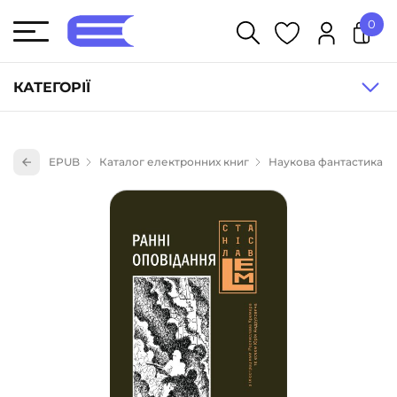
0
У кошику немає товарів.
КАТЕГОРІЇ
Художня література (1854)
EPUB
Каталог електронних книг
Наукова фантастика
Книги для дітей (836)
Книги для підлітків (240)
Науково-популярна література (1015)
Навчальна література та посібники (527)
Енциклопедії, довідники, словники (55)
Подарункові сертифікати (1)