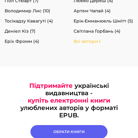
Пол Стюарт (7)
Любко Дереш (4)
Володимир Лис (10)
Артем Чапай (4)
Тосікадзу Кавагуті (4)
Ерік-Емманюель Шмітт (5)
Деніел Кіз (7)
Світлана Горбань (4)
Еріх Фромм (4)
Всі автори
Підтримайте
українські
видавництва -
купіть електронні книги
улюблених авторів у форматі
EPUB.
ОБРАТИ КНИГИ