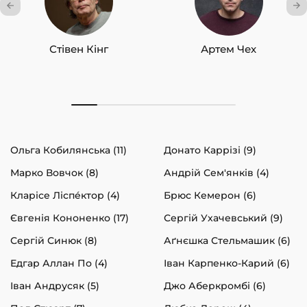
Стівен Кінг
Артем Чех
Ольга Кобилянська (11)
Донато Каррізі (9)
Марко Вовчок (8)
Андрій Сем'янків (4)
Кларісе Ліспéктор (4)
Брюс Кемерон (6)
Євгенія Кононенко (17)
Сергій Ухачевський (9)
Сергій Синюк (8)
Аґнєшка Стельмашик (6)
Едгар Аллан По (4)
Іван Карпенко-Карий (6)
Іван Андрусяк (5)
Джо Аберкромбі (6)