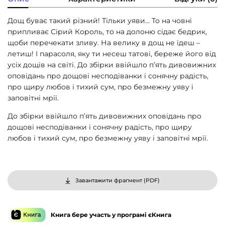
Дощ буває такий різний! Тільки уяви… То на човні
припливає Сірий Король, то на долоню сідає бедрик,
щоби перечекати зливу. На велику в дощ не їдеш –
летиш! І парасоля, яку ти несеш татові, береже його від
усіх дощів на світі. До збірки ввійшло п’ять дивовижних
оповідань про дощові несподіванки і сонячну радість,
про щиру любов і тихий сум, про безмежну уяву і
заповітні мрії.
До збірки ввійшло п’ять дивовижних оповідань про
дощові несподіванки і сонячну радість, про щиру
любов і тихий сум, про безмежну уяву і заповітні мрії.
Завантажити фрагмент (
PDF
)
Книга бере участь у програмі єКнига