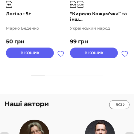
Логіка : 5+
“Кирило Кожум’яка” та
інш...
Марко Беденко
Український народ
50
грн
99
грн
В КОШИК
В КОШИК
Наші автори
ВСІ