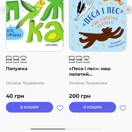
Папужка
«Песа і пес»: наш
лапатий...
Оксана Лущевська
Оксана Лущевська
40
грн
200
грн
В КОШИК
В КОШИК