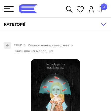
0
У кошику немає товарів.
КАТЕГОРІЇ
Художня література (1854)
EPUB
Каталог електронних книг
Книги для дітей (836)
Книги для наймолодших
Книги для підлітків (240)
Науково-популярна література (1015)
Навчальна література та посібники (527)
Енциклопедії, довідники, словники (55)
Подарункові сертифікати (1)