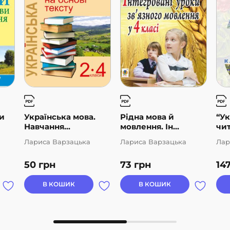
и
Українська мова.
Рідна мова й
“Ук
Навчання...
мовлення. Ін...
чит
Лариса Варзацька
Лариса Варзацька
Лар
50
грн
73
грн
14
В КОШИК
В КОШИК