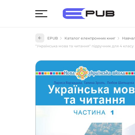
Худож
EPUB
Каталог електронних книг
Навчал
Книги
"Українська мова та читання" підручник для 4 класу з
Книги
Науко
Навч
(527)
Енци
(55)
Подар