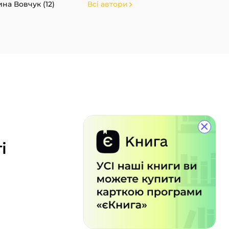
ина Вовчук (12)
Всі автори
×
і