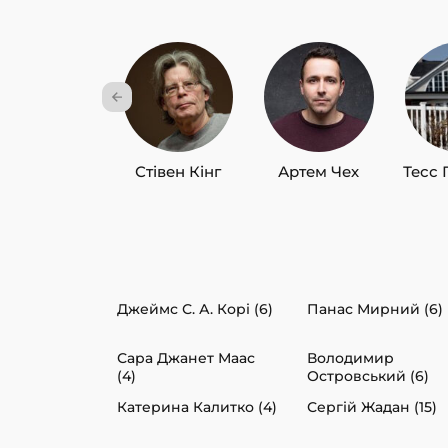
Стівен Кінг
Артем Чех
Тесс 
Джеймс С. А. Корі (6)
Панас Мирний (6)
Сара Джанет Маас
Володимир
(4)
Островський (6)
Катерина Калитко (4)
Сергій Жадан (15)