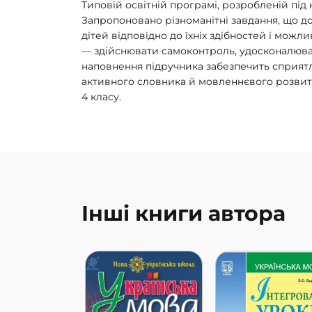
Типовій освітній програмі, розробленій під 
Запропоновано різноманітні завдання, що 
дітей відповідно до їхніх здібностей і можл
— здійснювати самоконтроль, удосконалюват
наповнення підручника забезпечить сприят
активного словника й мовленнєвого розвитк
4 класу.
Інші книги автора