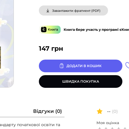
Завантажити фрагмент (
PDF
)
Книга бере участь у програмі єКни
147
грн
ДОДАТИ В КОШИК
ШВИДКА ПОКУПКА
Відгуки (0)
--
(0)
Моя оцінка
ндарту початкової освіти та