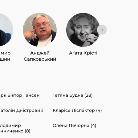
имир
Анджей
Аґата Крісті
Лю Цисін
ишин
Сапковський
рк Віктор Гансен
Тетяна Будна (28)
атолій Дністровий
Кларісе Ліспéктор (4)
олодимир
Олена Печорна (4)
нниченко (8)