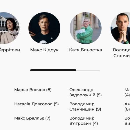
Ґеррітсен
Макс Кідрук
Катя Бльостка
Волод
Станч
Марко Вовчок (8)
Олександр
Ма
Задорожній (5)
(4)
Наталія Довгопол (5)
Володимир
Ан
Станчишин (9)
(8)
Макс Бралльє (7)
Володимир
В
В'ятрович (4)
Ви