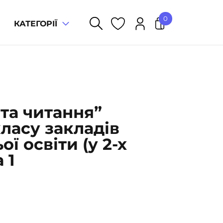
0
КАТЕГОРІЇ
У кошику немає товарів.
 та читання”
класу закладів
ї освіти (у 2-х
 1