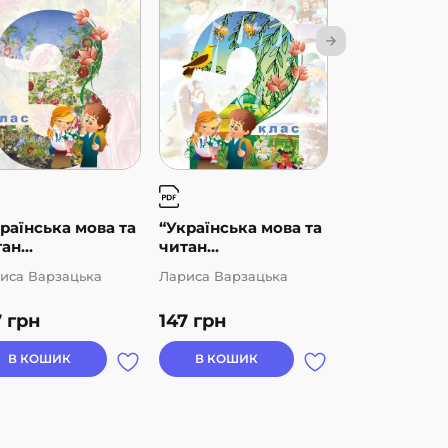
раїнська мова та
“Українська мова та
Українська 
ан...
читан...
Організа...
иса Варзацька
Лариса Варзацька
Лариса Варза
7
грн
147
грн
50
грн
В КОШИК
В КОШИК
В КОШИК