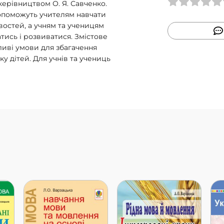
керівництвом О. Я. Савченко.
допоможуть учителям навчати
ивостей, а учням та ученицям
ись і розвиватися. Змістове
ливі умови для збагачення
у дітей. Для учнів та учениць