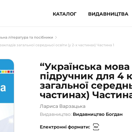
КАТАЛОГ
ВИДАВНИЦТВА
ня література (1854)
ьна література та посібники
 для дітей (835)
акладів загальної середньої освіти (у 2-х частинах) Частина 1
 для підлітків (240)
во-популярна література (1015)
“Українська мова
альна література та посібники
підручник для 4 
загальної середньо
клопедії, довідники, словники
частинах) Частина
ункові сертифікати (1)
Лариса Варзацька
Видавництво:
Видавництво Богдан
Електронні формати: