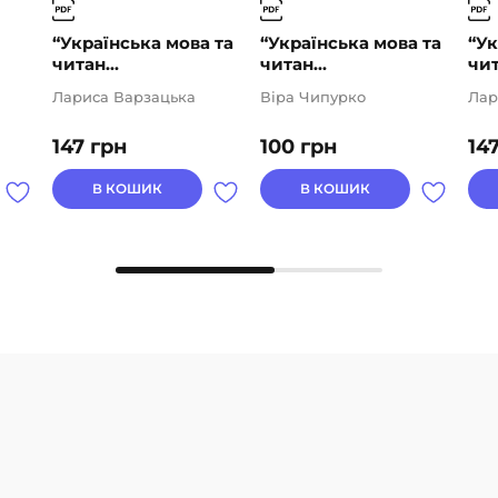
“Українська мова та
“Українська мова та
“Ук
читан...
читан...
чит
Лариса Варзацька
Віра Чипурко
Лар
147
грн
100
грн
14
В КОШИК
В КОШИК