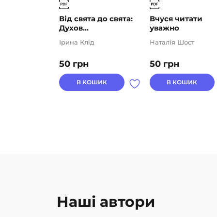
Від свята до свята:
Вчуся читати
Духов...
уважно
Ірина Клід
Наталія Шост
50
грн
50
грн
В КОШИК
В КОШИК
Наші автори