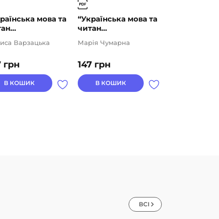
раїнська мова та
“Українська мова та
“Українська
ан...
читан...
читан...
иса Варзацька
Марія Чумарна
Марія Чумарн
7
грн
147
грн
147
грн
В КОШИК
В КОШИК
В КОШИК
ВСІ