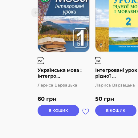
Українська мова :
Інтегровані урок
Інтегро...
рідної ...
Лариса Варзацька
Лариса Варзацька
60
грн
50
грн
В КОШИК
В КОШИК