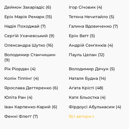
Деймон Захаріадіс (6)
Ігор Січовик (4)
Еріх Марія Ремарк (15)
Тетяна Нечитайло (5)
Надія Походжай (7)
Галина Вдовиченко (7)
Сергій Ухачевський (9)
Ерін Ватт (5)
Олександра Шутко (16)
Андрій Сем'янків (4)
Володимир Станчишин
Пауль Целан (12)
(9)
Рік Ріордан (4)
Володимир Дячун (5)
Колін Тіппінг (4)
Наталя Будна (14)
Ярослава Дегтяренко (6)
Аґата Крісті (48)
Юліта Ран (4)
Катя Бльостка (4)
Іван Карпенко-Карий (6)
Фірдоусі Абулькасим (4)
Фенні Флеґґ (7)
Всі автори