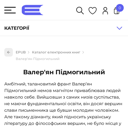
0
У кошику немає товарів.
КАТЕГОРІЇ
Художня література (1854)
EPUB
Каталог електронних книг
Книги для дітей (836)
Валер'ян Підмогильний
Книги для підлітків (240)
Валер'ян Підмогильний
Науково-популярна література (1015)
Амбітний, талановитий франт Валер’ян
Навчальна література та посібники (527)
Підмогильний немов магнітом приваблював людей
Енциклопедії, довідники, словники (55)
навколо себе. Вийшовши з самих низів суспільства,
не маючи фундаментальної освіти, він досяг вершин
Подарункові сертифікати (1)
слави письменника ще бувши молодим чоловіком.
Але такому діаманту, який підносить українську
літературу до філософських вершин, не було місця у