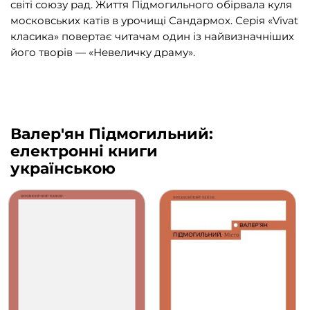
світі союзу рад. Життя Підмогильного обірвала куля
московських катів в урочищі Сандармох. Серія «Vivat
класика» повертає читачам один із найвизначніших
його творів — «Невеличку драму».
Валер'ян Підмогильний:
електронні книги
українською