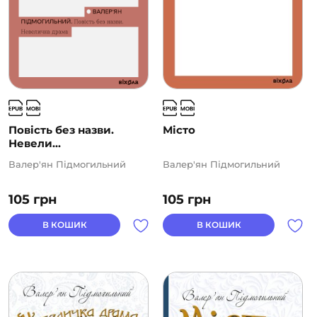
Повість без назви.
Місто
Невели...
Валер'ян Підмогильний
Валер'ян Підмогильний
105
грн
105
грн
В КОШИК
В КОШИК