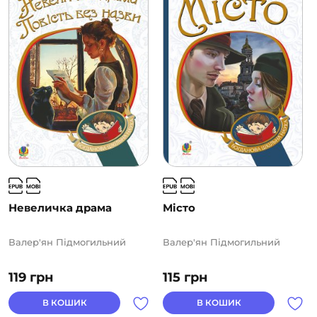
Невеличка драма
Місто
Валер'ян Підмогильний
Валер'ян Підмогильний
119
грн
115
грн
В КОШИК
В КОШИК