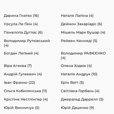
Дарина Гнатко (16)
Наталя Лапіна (4)
Урсула Ле Ґвін (4)
Деймон Захаріадіс (6)
Пенелопа Дуглас (6)
Мішель Марк Бушар (4)
Володимир Рутківський
Рейвен Кеннеді (5)
(4)
Богдан Лепкий (4)
Володимир РАФЄЄНКО
(4)
Віра Агеєва (7)
Олена Ходюк (4)
Андрій Гулкевич (4)
Наталія Андрук (10)
Іван Франко (22)
Ерін Ватт (5)
Ольга Кобилянська (11)
Світлана Горбань (4)
Крістіне Нестлінґер (4)
Джеральд Даррелл (5)
Юрій Винничук (5)
Юрій Даценко (9)