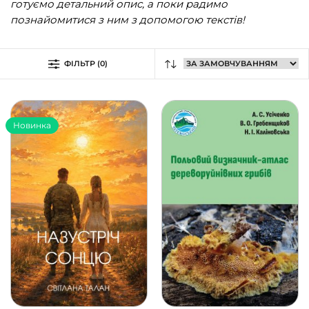
готуємо детальний опис, а поки радимо
познайомитися з ним з допомогою текстів!
Подарункові сертифікати
(1)
ФІЛЬТР (0)
ВИДАВНИЦТВА
Новинка
Biblio.Center
(3)
BookChef
(165)
OLEAN
(2)
Readberry
(13)
Steppe Lighthouse
(2)
Алатон
(25)
АССА
(60)
Видавництво «Крок»
(49)