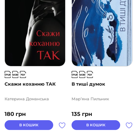
Ще одну сторінку
(10)
АВТОРИ
ЦІНА
2
1000
Скажи коханню ТАК
В тиші думок
Катерина Доманська
Мар’яна Пильник
180
грн
135
грн
В КОШИК
В КОШИК