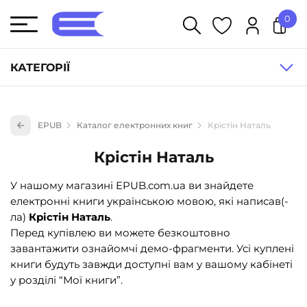
0
У кошику немає товарів.
КАТЕГОРІЇ
Художня література (1854)
EPUB
Каталог електронних книг
Крістін Наталь
Книги для дітей (836)
Крістін Наталь
Книги для підлітків (240)
Науково-популярна література (1015)
У нашому магазині EPUB.com.ua ви знайдете
електронні книги українською мовою, які написав(-
Навчальна література та посібники (527)
ла)
Крістін Наталь
.
Енциклопедії, довідники, словники (55)
Перед купівлею ви можете безкоштовно
завантажити ознайомчі демо-фрагменти. Усі куплені
Подарункові сертифікати (1)
книги будуть завжди доступні вам у вашому кабінеті
у розділі “Мої книги”.