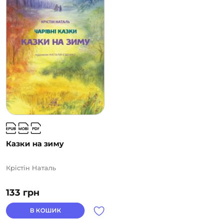
Казки на зиму
Крістін Наталь
133
грн
В КОШИК