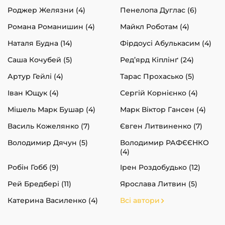
Роджер Желязни (4)
Пенелопа Дуглас (6)
Романа Романишин (4)
Майкл Роботам (4)
Наталя Будна (14)
Фірдоусі Абулькасим (4)
Саша Кочубей (5)
Ред’ярд Кіплінґ (24)
Артур Гейлі (4)
Тарас Прохасько (5)
Іван Ющук (4)
Сергій Корнієнко (4)
Мішель Марк Бушар (4)
Марк Віктор Гансен (4)
Василь Кожелянко (7)
Євген Литвиненко (7)
Володимир Дячун (5)
Володимир РАФЄЄНКО
(4)
Робін Гобб (9)
Ірен Роздобудько (12)
Рей Бредбері (11)
Ярослава Литвин (5)
Катерина Василенко (4)
Всі автори