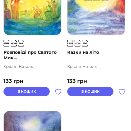
Розповіді про Святого
Казки на літо
Мик...
Крістін Наталь
Крістін Наталь
133
грн
133
грн
В КОШИК
В КОШИК