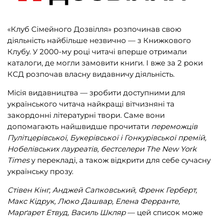
Подарункові сертифікати
(1)
«Клуб Сімейного Дозвілля» розпочинав свою
діяльність найбільше незвично — з Книжкового
ВИДАВНИЦТВА
Клубу. У 2000-му році читачі вперше отримали
каталоги, де могли замовити книги. І вже за 2 роки
КСД розпочав власну видавничу діяльність.
Biblio.Center
(3)
Місія видавництва — зробити доступними для
українського читача найкращі вітчизняні та
BookChef
(165)
закордонні літературні твори. Саме вони
OLEAN
(2)
допомагають найшвидше прочитати
переможців
Пулітцерівської, Букерівської і Гонкурівської премій,
Readberry
(13)
Нобелівських лауреатів, бестселери The New York
Steppe Lighthouse
(2)
Times
у перекладі, а також відкрити для себе сучасну
українську прозу.
Алатон
(25)
Стівен Кінг, Анджей Сапковський, Френк Герберт,
АССА
(60)
Макс Кідрук, Люко Дашвар, Елена Ферранте,
Видавництво «Крок»
(49)
Марґарет Етвуд, Василь Шкляр
— цей список може