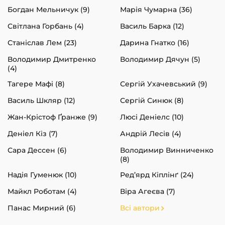
Богдан Мельничук (9)
Марія Чумарна (36)
Світлана Горбань (4)
Василь Барка (12)
Станіслав Лем (23)
Дарина Гнатко (16)
Володимир Дмитренко
Володимир Дячун (5)
(4)
Тагере Мафі (8)
Сергій Ухачевський (9)
Василь Шкляр (12)
Сергій Синюк (8)
Жан-Крістоф Ґранже (9)
Люсі Деніелс (10)
Деніел Кіз (7)
Андрій Лесів (4)
Сара Дессен (6)
Володимир Винниченко
(8)
Надія Гуменюк (10)
Ред’ярд Кіплінґ (24)
Майкл Роботам (4)
Віра Агеєва (7)
Панас Мирний (6)
Всі автори