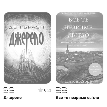
8
(2)
Джерело
Все те незриме світло