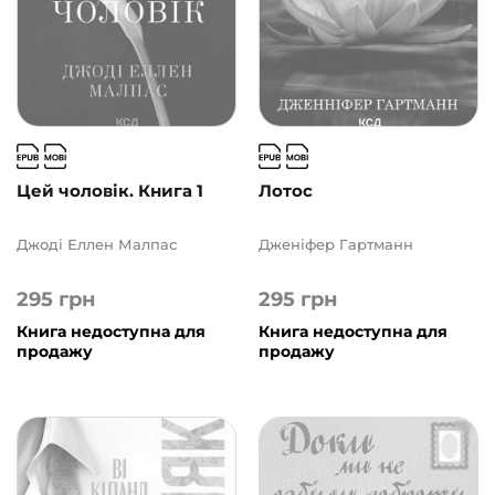
Ще одну сторінку
(10)
АВТОРИ
ЦІНА
Цей чоловік. Книга 1
Лотос
2
1000
Джоді Еллен Малпас
Дженіфер Гартманн
295
грн
295
грн
Книга недоступна для
Книга недоступна для
продажу
продажу