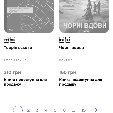
Теорія всього
Чорні вдови
Стівен Гокінг
Кейт Квін
210
грн
160
грн
Книга недоступна для
Книга недоступна для
продажу
продажу
1
2
3
4
5
6
…
15
Posts