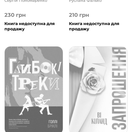
Сергій Пономаренко
Руслана Фалько
230
грн
210
грн
Книга недоступна для
Книга недоступна для
продажу
продажу