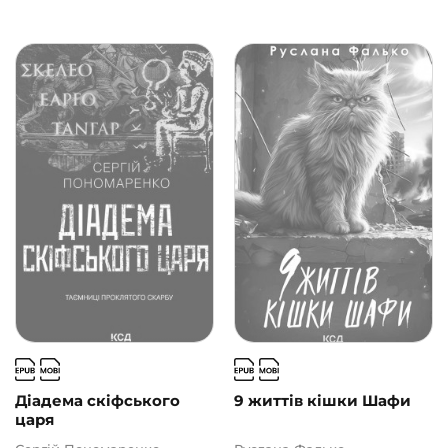
Діадема скіфського
9 життів кішки Шафи
царя