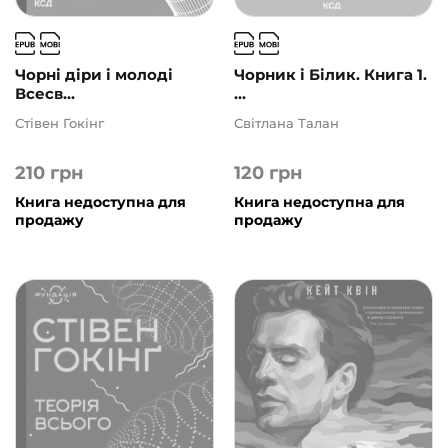
Чорні діри і молоді
Чорник і Білик. Книга 1.
Всесв...
...
Стівен Гокінг
Світлана Талан
210
грн
120
грн
Книга недоступна для
Книга недоступна для
продажу
продажу