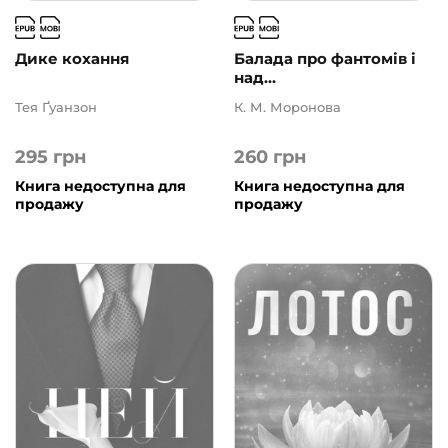
Морфеус
(26)
Наірі
(97)
Дике кохання
Балада про фантомів і
над...
Нора-Друк
(40)
Тея Ґуанзон
К. М. Моронова
Ранок
(212)
295
грн
260
грн
Сакцент Плюс
(19)
Книга недоступна для
Книга недоступна для
Сафран
(24)
продажу
продажу
Свічадо
(1)
Своє
(8)
Фабула
(273)
ФОП Вишневська Ксеня Іванівна
(3)
ФОП Опанасенко С.В.
(5)
ФОП Тарас Вашків
(6)
Чорні вівці
(71)