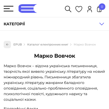
0
У кошику немає товарів.
КАТЕГОРІЇ
Художня література (1854)
EPUB
Каталог електронних книг
Марко Вовчок
Книги для дітей (833)
Марко Вовчок
Книги для підлітків (240)
Науково-популярна література (1015)
Марко Вовчок – відома українська письменниця,
творчість якої вивело українську літературу на новий
Навчальна література та посібники (527)
міжнародний рівень. Письменниця збагатила
Енциклопедії, довідники, словники (55)
українську літературу жанрами баладного
оповідання, соціально-проблемного оповідання,
Подарункові сертифікати (1)
психологічної повісті, художнього нарису та
соціальної казки.
Біографічні факти