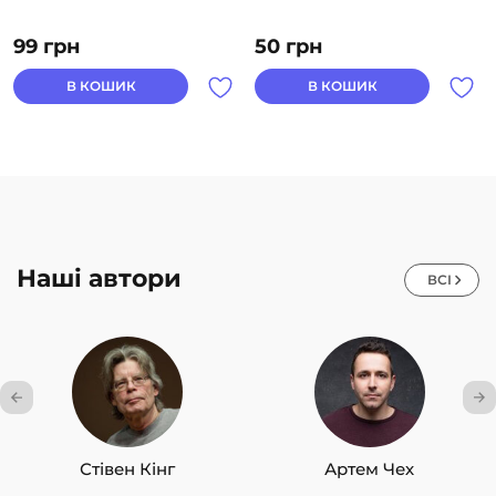
99
грн
50
грн
В КОШИК
В КОШИК
Наші автори
ВСІ
Стівен Кінг
Артем Чех