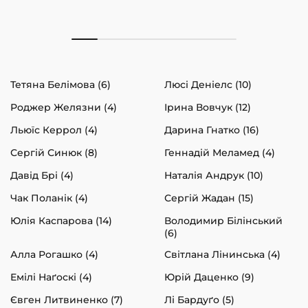
Тетяна Белімова (6)
Люсі Деніелс (10)
Роджер Желязни (4)
Ірина Вовчук (12)
Льюїс Керрол (4)
Дарина Гнатко (16)
Сергій Синюк (8)
Геннадій Меламед (4)
Давід Брі (4)
Наталія Андрук (10)
Чак Поланік (4)
Сергій Жадан (15)
Юлія Каспарова (14)
Володимир Білінський
(6)
Алла Рогашко (4)
Світлана Лінинська (4)
Емілі Наґоскі (4)
Юрій Даценко (9)
Євген Литвиненко (7)
Лі Бардуґо (5)