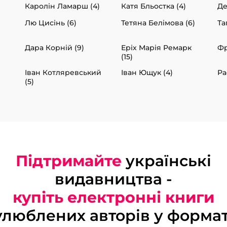
Каролін Ламарш (4)
Катя Бльостка (4)
Де
Лю Цисінь (6)
Тетяна Белімова (6)
Та
Дара Корній (9)
Еріх Марія Ремарк
Фр
(15)
Іван Котляревський
Іван Ющук (4)
Ра
(5)
Підтримайте
українські
видавництва -
купіть електронні книги
улюблених авторів у формат