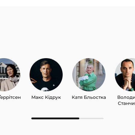
Ґеррітсен
Макс Кідрук
Катя Бльостка
Волод
Станч