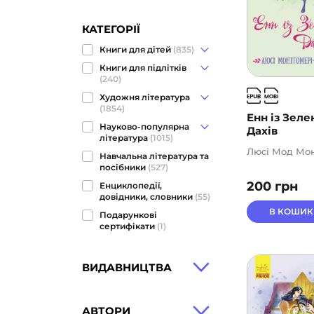
КАТЕГОРІЇ
Книги для дітей
(835)
Книги для підлітків
(240)
Художня література
(1854)
Енн із Зеле
Науково-популярна
Дахів
література
(1015)
Люсі Мод Мон
Навчальна література та
посібники
(527)
200
грн
Енциклопедії,
довідники, словники
(55)
В КОШИК
Подарункові
сертифікати
(1)
ВИДАВНИЦТВА
АВТОРИ