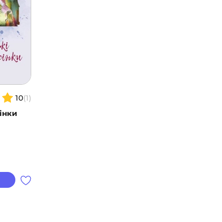
10
(1)
інки