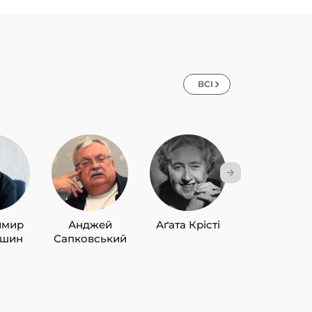
ВСІ
имир
Анджей
Аґата Крісті
Лю Цисін
ишин
Сапковський