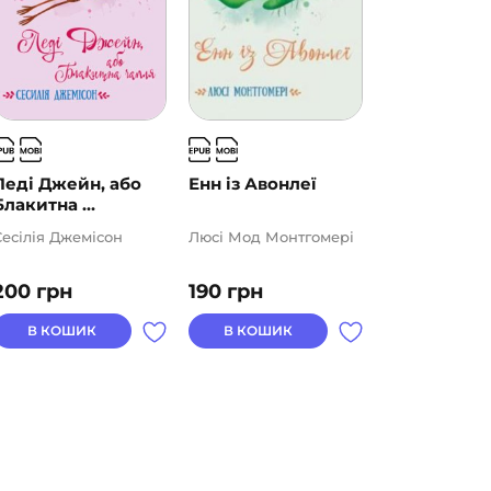
Леді Джейн, або
Енн із Авонлеї
Блакитна ...
Сесілія Джемісон
Люсі Мод Монтгомері
200
грн
190
грн
В КОШИК
В КОШИК