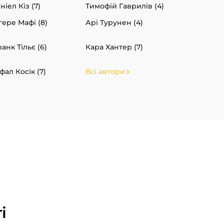
ніел Кіз (7)
Тимофій Гаврилів (4)
гере Мафі (8)
Арі Турунен (4)
анк Тільє (6)
Кара Хантер (7)
фал Косік (7)
Всі автори
і