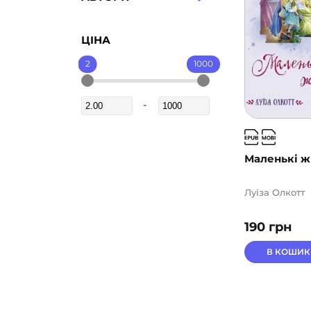
ЦІНА
2
1000
Маленькі ж
Луїза Олкотт
190
грн
В КОШИК