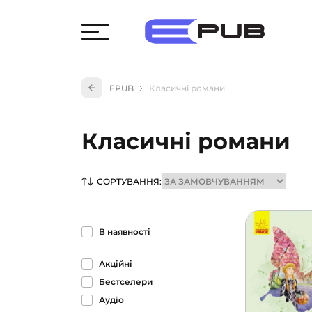
Худож
EPUB
Класичні романи
Книги
Книги
Класичні романи
Науко
Навч
(527)
СОРТУВАННЯ:
Енци
(55)
В наявності
Подар
Акційні
Бестселери
Аудіо