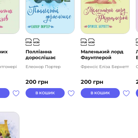
них
Полліанна
Маленький лорд
дорослішає
Фаунтлерой
тгомері
Елеонор Портер
Френсіс Еліза Бернетт
200
грн
200
грн
В КОШИК
В КОШИК