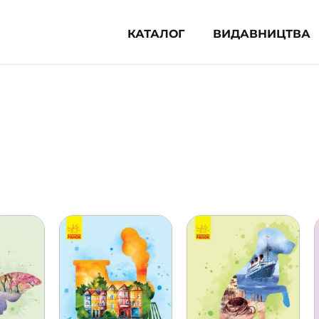
КАТАЛОГ
ВИДАВНИЦТВА
ня література (1854)
 для дітей (835)
 для підлітків (240)
во-популярна література (1015)
альна література та посібники
клопедії, довідники, словники
ункові сертифікати (1)