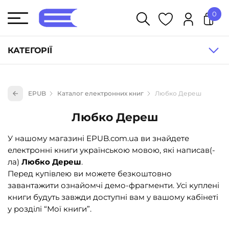
0
У кошику немає товарів.
КАТЕГОРІЇ
Художня література (1854)
EPUB
Каталог електронних книг
Любко Дереш
Книги для дітей (836)
Любко Дереш
Книги для підлітків (240)
Науково-популярна література (1015)
У нашому магазині EPUB.com.ua ви знайдете
електронні книги українською мовою, які написав(-
Навчальна література та посібники (527)
ла)
Любко Дереш
.
Енциклопедії, довідники, словники (55)
Перед купівлею ви можете безкоштовно
завантажити ознайомчі демо-фрагменти. Усі куплені
Подарункові сертифікати (1)
книги будуть завжди доступні вам у вашому кабінеті
у розділі “Мої книги”.