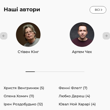
Наші автори
ВСІ
Стівен Кінг
Артем Чех
Христя Венгринюк (5)
Фенні Флеґґ (7)
Олена Хомич (11)
Любко Дереш (4)
Ірен Роздобудько (12)
Ювал Ной Харарі (4)