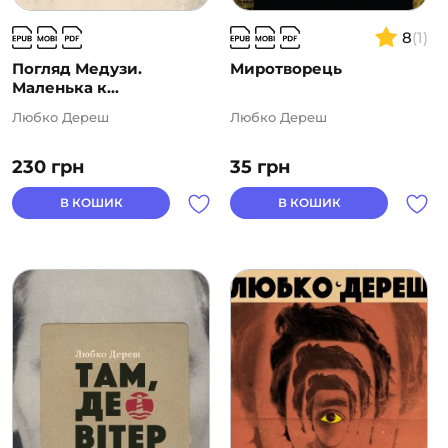
8
(1)
Погляд Медузи.
Миротворець
Маленька к...
Любко Дереш
Любко Дереш
230
грн
35
грн
В КОШИК
В КОШИК