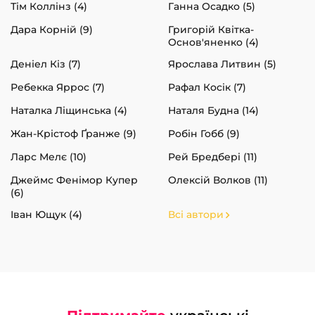
Тім Коллінз (4)
Ганна Осадко (5)
Дара Корній (9)
Григорій Квітка-
Основ'яненко (4)
Деніел Кіз (7)
Ярослава Литвин (5)
Ребекка Яррос (7)
Рафал Косік (7)
Наталка Ліщинська (4)
Наталя Будна (14)
Жан-Крістоф Ґранже (9)
Робін Гобб (9)
Ларс Мелє (10)
Рей Бредбері (11)
Джеймс Фенімор Купер
Олексій Волков (11)
(6)
Іван Ющук (4)
Всі автори