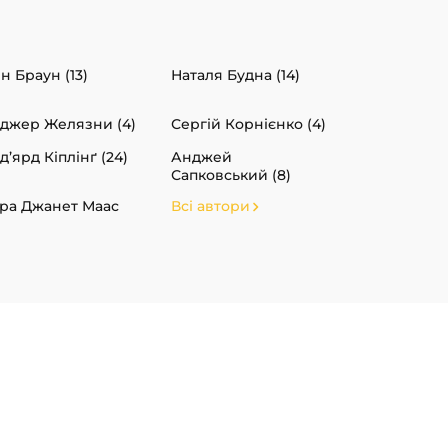
н Браун (13)
Наталя Будна (14)
джер Желязни (4)
Сергій Корнієнко (4)
д’ярд Кіплінґ (24)
Анджей
Сапковський (8)
ра Джанет Маас
Всі автори