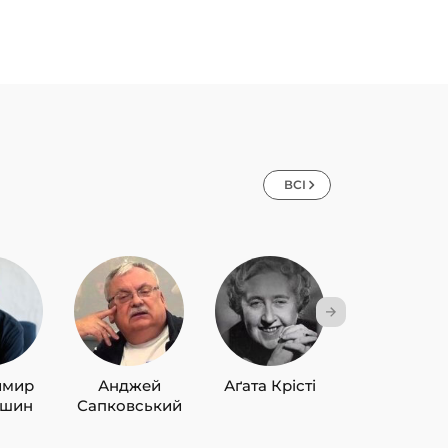
ВСІ
имир
Анджей
Аґата Крісті
Лю Цисін
ишин
Сапковський