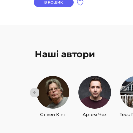
В КОШИК
Наші автори
Стівен Кінг
Артем Чех
Тесс 