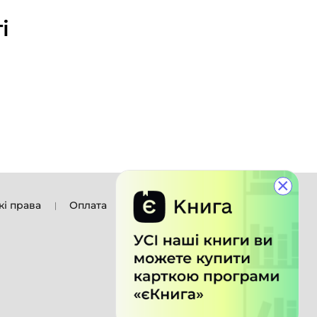
і
×
кі права
Оплата