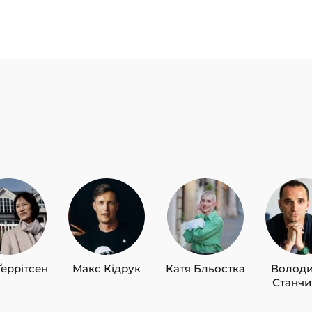
Ґеррітсен
Макс Кідрук
Катя Бльостка
Волод
Станч