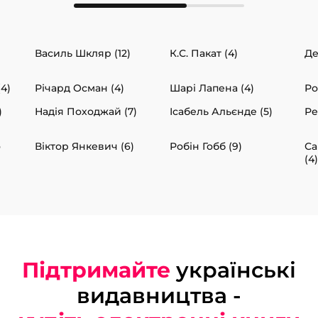
Василь Шкляр (12)
К.С. Пакат (4)
Де
4)
Річард Осман (4)
Шарі Лапена (4)
Ро
)
Надія Походжай (7)
Ісабель Альєнде (5)
Ре
о
Віктор Янкевич (6)
Робін Гобб (9)
Са
(4)
Підтримайте
українські
видавництва -