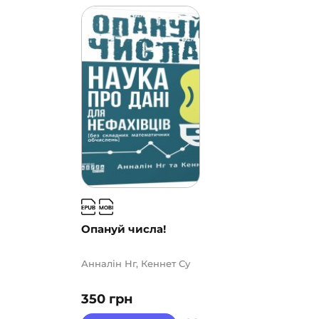
Опануй числа!
Анналін Нг, Кеннет Су
350
грн