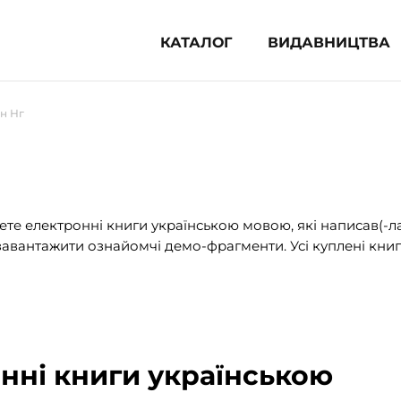
КАТАЛОГ
ВИДАВНИЦТВА
ня література (1854)
н Нг
 для дітей (833)
 для підлітків (240)
во-популярна література (1015)
альна література та посібники
те електронні книги українською мовою, які написав(-л
авантажити ознайомчі демо-фрагменти. Усі куплені книг
клопедії, довідники, словники
ункові сертифікати (1)
онні книги українською