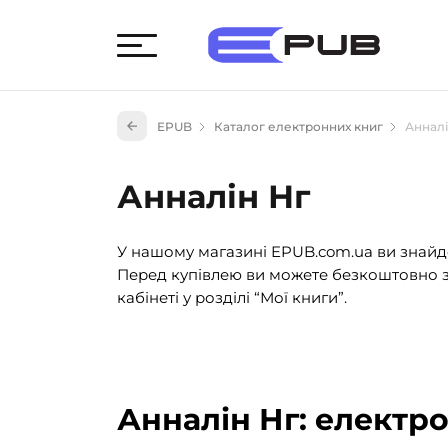
Худож
EPUB
Каталог електронних книг
Анналі
Книги
Книги
Анналін Нг
Науко
Навч
У нашому магазині EPUB.com.ua ви знайде
(527)
Перед купівлею ви можете безкоштовно з
Енци
кабінеті у розділі “Мої книги”.
(55)
Подар
Анналін Нг: електр