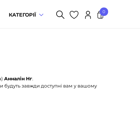
0
КАТЕГОРІЇ
У кошику немає товарів.
а)
Анналін Нг
.
и будуть завжди доступні вам у вашому