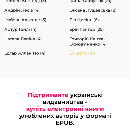
Рейвен Кеннеді (5)
Ірина Гарбузюк (10)
Андрій Лесів (4)
Оксана Лущевська (8)
Ісабель Альєнде (5)
Лю Цисінь (6)
Артур Гейлі (4)
Ерін Гантер (25)
Наталя Лапіна (4)
Григорій Квітка-
Основ'яненко (4)
Едгар Аллан По (4)
Всі автори
Підтримайте
українські
видавництва -
купіть електронні книги
улюблених авторів у форматі
EPUB.