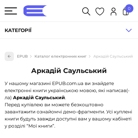
0
У кошику немає товарів.
КАТЕГОРІЇ
Художня література (1854)
EPUB
Каталог електронних книг
Аркадій Саульський
Книги для дітей (836)
Аркадій Саульський
Книги для підлітків (240)
Науково-популярна література (1015)
У нашому магазині EPUB.com.ua ви знайдете
електронні книги українською мовою, які написав(-
Навчальна література та посібники (527)
ла)
Аркадій Саульський
.
Енциклопедії, довідники, словники (55)
Перед купівлею ви можете безкоштовно
завантажити ознайомчі демо-фрагменти. Усі куплені
Подарункові сертифікати (1)
книги будуть завжди доступні вам у вашому кабінеті
у розділі “Мої книги”.