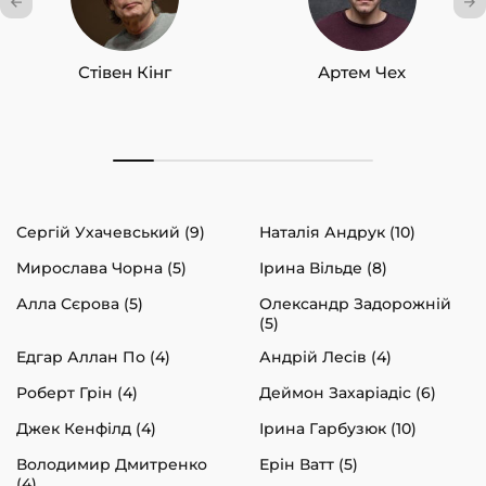
Стівен Кінг
Артем Чех
Сергій Ухачевський (9)
Наталія Андрук (10)
Мирослава Чорна (5)
Ірина Вільде (8)
Алла Сєрова (5)
Олександр Задорожній
(5)
Едгар Аллан По (4)
Андрій Лесів (4)
Роберт Грін (4)
Деймон Захаріадіс (6)
Джек Кенфілд (4)
Ірина Гарбузюк (10)
Володимир Дмитренко
Ерін Ватт (5)
(4)