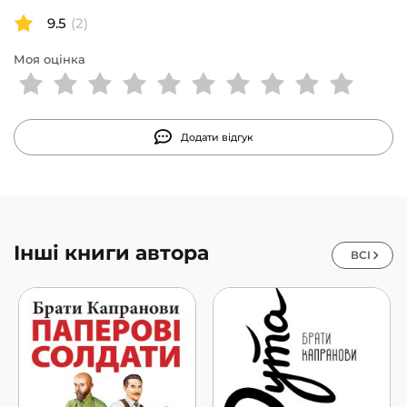
Дмитра Івановича Яворницького. Ну і, звісно, книжка
9.5
(2)
базується на реальних подіях, так що шалене кохання,
батькове прокляття, нерівний шлюб, закляті скарби —
Моя оцінка
усе це не вигадка, а стара правда, підтверджена
документами.
Додати відгук
Інші книги автора
ВСІ