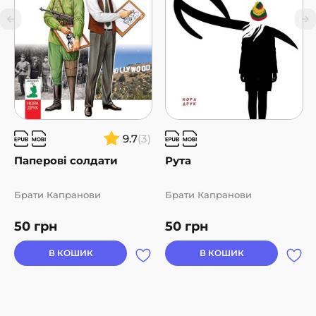
9.7
(3)
Паперові солдати
Рута
Брати Капранови
Брати Капранови
50
грн
50
грн
В КОШИК
В КОШИК