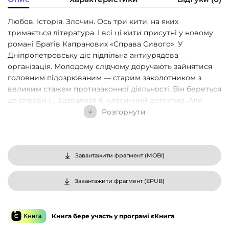
Любов. Історія. Злочин. Ось три кити, на яких
тримається література. І всі ці кити присутні у новому
романі Братів Капранових «Справа Сивого». У
Дніпропетровську діє підпільна антиурядова
організація. Молодому слідчому доручають зайнятися
головним підозрюваним — старим заколотником з
великим стажем протизаконної діяльності. Він береться
до справи і… Здавалося б, класичний детектив. Але
уявіть собі, що молодий слідчий — працівник ГПУ, а
Розгорнути
головний заколотник — видатний історик та археолог
Дмитро Яворницький. І зразу все стає догори дриґом.
Хто з них насправді є злочинцем? Саме тому автори
визначають жанр свого твору як «антидетектив» і не
Завантажити фрагмент (
MOBI
)
просто, а «історичний, романтичний антидетектив».
Романтичний — бо головними силовими лініями
Завантажити фрагмент (
EPUB
)
сюжету є кохання та старовинні міфи. А історичний —
бо за цікавою та заплутаною інтригою читач зможе
побачити широку панораму історії степової України,
Книга бере участь у програмі єКнига
Катеринослава-Дніпра, а також величну постать