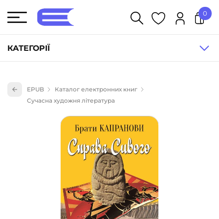
0
У кошику немає товарів.
КАТЕГОРІЇ
Художня література (1854)
EPUB
Каталог електронних книг
Книги для дітей (836)
Сучасна художня література
Книги для підлітків (240)
Науково-популярна література (1015)
Навчальна література та посібники (527)
Енциклопедії, довідники, словники (55)
Подарункові сертифікати (1)