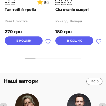
8
(2)
Так тобі й треба
Сім етапів смерті
Катя Бльостка
Ричард Шеперд
270
грн
180
грн
В КОШИК
В КОШИК
Наші автори
ВСІ