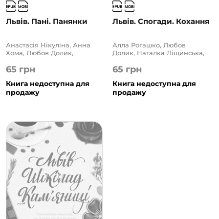
Львів. Пані. Панянки
Львів. Спогади. Кохання
Анастасія Нікуліна, Анна
Алла Рогашко, Любов
Хома, Любов Долик,
Долик, Наталка Ліщинська,
Натадка Ліщинська, Наталя
Наталя Лапіна, Ніка
65
грн
65
грн
Лапіна, Ніка Нікалео, Олена
Нікалео, Олена Чернінька,
Чернінька, Світлана
Світлана Горбань, Тала
Книга недоступна для
Книга недоступна для
Горбань, Тетяна Белімова,
Владмирова, Тетяна
Уляна Дудок
продажу
Белімова, Уляна Дудок
продажу