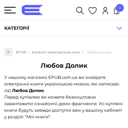
0
У кошику немає товарів.
КАТЕГОРІЇ
Художня література (1854)
EPUB
Каталог електронних книг
Любов Долик
Книги для дітей (836)
Любов Долик
Книги для підлітків (240)
Науково-популярна література (1015)
У нашому магазині EPUB.com.ua ви знайдете
електронні книги українською мовою, які написав(-
Навчальна література та посібники (527)
ла)
Любов Долик
.
Енциклопедії, довідники, словники (55)
Перед купівлею ви можете безкоштовно
завантажити ознайомчі демо-фрагменти. Усі куплені
Подарункові сертифікати (1)
книги будуть завжди доступні вам у вашому кабінеті
у розділі “Мої книги”.