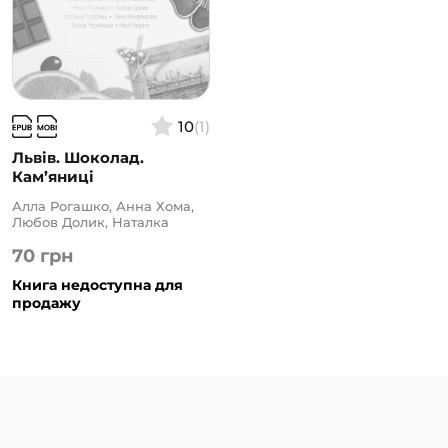
10
(1)
Львів. Шоколад.
Кам’яниці
Алла Рогашко, Анна Хома,
Любов Долик, Наталка
Ліщинська, Наталя Лапіна,
70
грн
Ніка Нікалео, Олена
Чернінька, Світлана
Книга недоступна для
Горбань, Тала Владмирова,
Тетяна Белімова
продажу