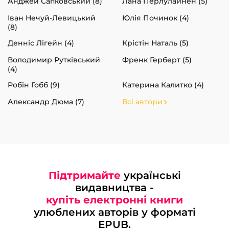
Анджей Сапковський (8)
Лана Перлулайнен (5)
Іван Нечуй-Левицький
Юлія Починок (4)
(8)
Денніс Лігейн (4)
Крістін Наталь (5)
Володимир Рутківський
Френк Герберт (5)
(4)
Робін Гобб (9)
Катерина Калитко (4)
Александр Дюма (7)
Всі автори
Підтримайте
українські
видавництва -
купіть електронні книги
улюблених авторів у форматі
EPUB.