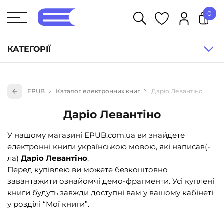
0
У кошику немає товарів.
КАТЕГОРІЇ
Художня література (1854)
EPUB
Каталог електронних книг
Даріо Левантіно
Книги для дітей (835)
Даріо Левантіно
Книги для підлітків (240)
Науково-популярна література (1015)
У нашому магазині EPUB.com.ua ви знайдете
електронні книги українською мовою, які написав(-
Навчальна література та посібники (527)
ла)
Даріо Левантіно
.
Енциклопедії, довідники, словники (55)
Перед купівлею ви можете безкоштовно
завантажити ознайомчі демо-фрагменти. Усі куплені
Подарункові сертифікати (1)
книги будуть завжди доступні вам у вашому кабінеті
у розділі “Мої книги”.