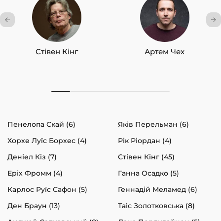
Стівен Кінг
Артем Чех
Пенелопа Скай (6)
Яків Перельман (6)
Хорхе Луїс Борхес (4)
Рік Ріордан (4)
Деніел Кіз (7)
Стівен Кінг (45)
Еріх Фромм (4)
Ганна Осадко (5)
Карлос Руїс Сафон (5)
Геннадій Меламед (6)
Ден Браун (13)
Таіс Золотковська (8)