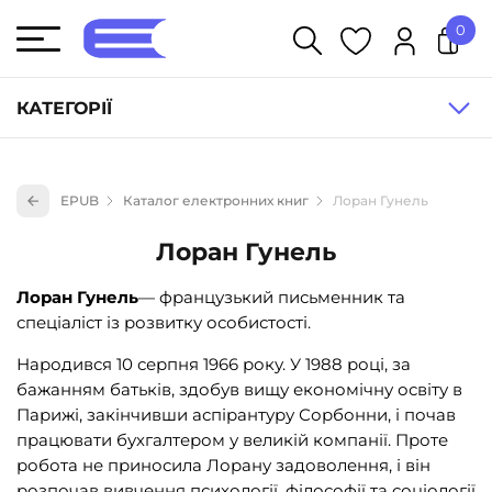
0
У кошику немає товарів.
КАТЕГОРІЇ
Художня література (1854)
EPUB
Каталог електронних книг
Лоран Гунель
Книги для дітей (836)
Лоран Гунель
Книги для підлітків (240)
Науково-популярна література (1015)
Лоран Гунель
— французький письменник та
спеціаліст із розвитку особистості.
Навчальна література та посібники (527)
Енциклопедії, довідники, словники (55)
Народився 10 серпня 1966 року. У 1988 році, за
бажанням батьків, здобув вищу економічну освіту в
Подарункові сертифікати (1)
Парижі, закінчивши аспірантуру Сорбонни, і почав
працювати бухгалтером у великій компанії. Проте
робота не приносила Лорану задоволення, і він
розпочав вивчення психології, філософії та соціології