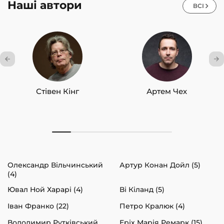
Наші автори
ВСІ
Стівен Кінг
Артем Чех
Олександр Вільчинський
Артур Конан Дойл (5)
(4)
Ювал Ной Харарі (4)
Ві Кіланд (5)
Іван Франко (22)
Петро Кралюк (4)
Володимир Рутківський
Еріх Марія Ремарк (15)