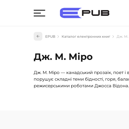
Худож
EPUB
Каталог електронних книг
Дж. М.
Книги
Книги
Дж. М. Міро
Науко
Навч
Дж. М. Міро — канадський прозаїк, поет і
(527)
порушує складні теми бідності, горя, бал
Енци
режисерськими роботами Джосса Відона.
(55)
Подар