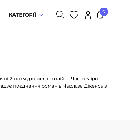
0
КАТЕГОРІЇ
У кошику немає товарів.
ичні й похмуро меланхолійні. Часто Міро
нагадує поєднання романів Чарльза Дікенса з