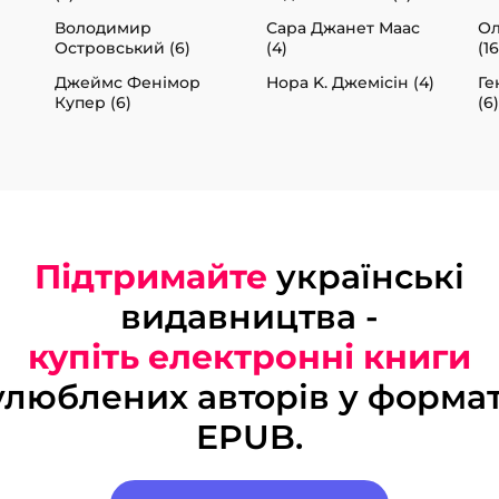
)
Володимир
Сара Джанет Маас
Ол
Островський (6)
(4)
(16
Джеймс Фенімор
Нора K. Джемісін (4)
Ге
Купер (6)
(6)
Підтримайте
українські
видавництва -
купіть електронні книги
улюблених авторів у формат
EPUB.