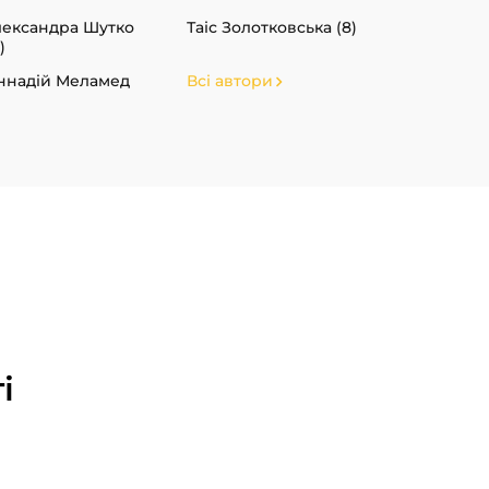
ександра Шутко
Таіс Золотковська (8)
)
ннадій Меламед
Всі автори
і