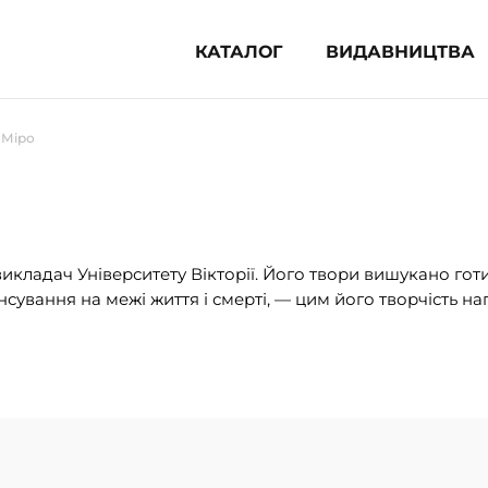
КАТАЛОГ
ВИДАВНИЦТВА
ня література (1854)
 Міро
 для дітей (835)
 для підлітків (240)
во-популярна література (1015)
альна література та посібники
 викладач Університету Вікторії. Його твори вишукано гот
ансування на межі життя і смерті, — цим його творчість 
клопедії, довідники, словники
ункові сертифікати (1)