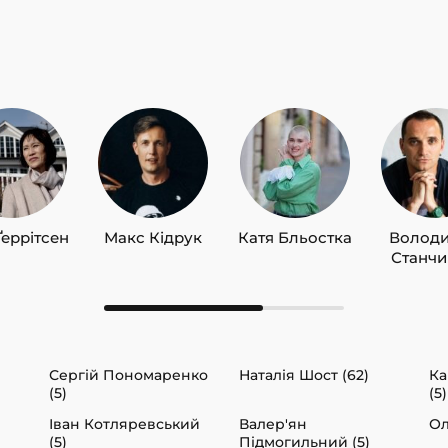
Ґеррітсен
Макс Кідрук
Катя Бльостка
Волод
Станч
Сергій Пономаренко
Наталія Шост (62)
Ка
(5)
(5)
Іван Котляревський
Валер'ян
Ол
(5)
Підмогильний (5)