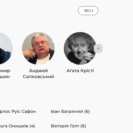
ВСІ
имир
Анджей
Аґата Крісті
Лю Цисін
ишин
Сапковський
рлос Руїс Сафон
Іван Багряний (6)
ьга Онишків (4)
Вікторія Голт (6)