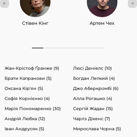
Стівен Кінг
Артем Чех
Жан-Крістоф Ґранже (9)
Люсі Деніелс (10)
Брати Капранови (5)
Богдан Лепкий (4)
Оксана Кір'ян (5)
Джо Аберкромбі (6)
Софія Корнієнко (4)
Алла Рогашко (4)
Марія Пономаренко (30)
Сергій Жадан (15)
Андрій Любка (12)
Чарлз Дікенс (7)
Іван Андрусяк (5)
Мирослава Чорна (5)