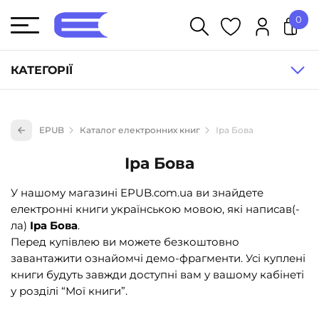
0
У кошику немає товарів.
КАТЕГОРІЇ
Художня література (1854)
EPUB
Каталог електронних книг
Іра Бова
Книги для дітей (835)
Іра Бова
Книги для підлітків (240)
Науково-популярна література (1015)
У нашому магазині EPUB.com.ua ви знайдете
електронні книги українською мовою, які написав(-
Навчальна література та посібники (527)
ла)
Іра Бова
.
Енциклопедії, довідники, словники (55)
Перед купівлею ви можете безкоштовно
завантажити ознайомчі демо-фрагменти. Усі куплені
Подарункові сертифікати (1)
книги будуть завжди доступні вам у вашому кабінеті
у розділі “Мої книги”.