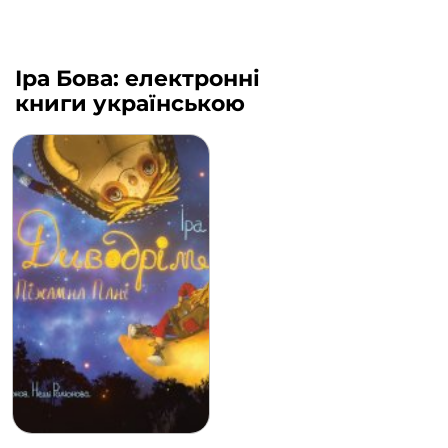
Іра Бова: електронні
книги українською