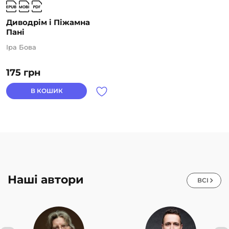
Диводрім і Піжамна
Пані
Іра Бова
175
грн
В КОШИК
Наші автори
ВСІ