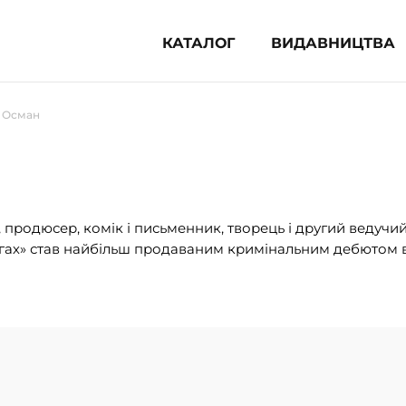
КАТАЛОГ
ВИДАВНИЦТВА
ня література (1854)
д Осман
 для дітей (836)
 для підлітків (240)
во-популярна література (1015)
альна література та посібники
продюсер, комік і письменник, творець і другий ведучий
гах» став найбільш продаваним кримінальним дебютом вс
клопедії, довідники, словники
ункові сертифікати (1)