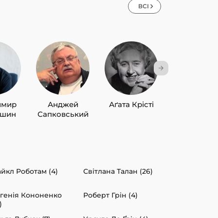
ВСІ
имир
Анджей
Аґата Крісті
Лю Цисін
ишин
Сапковський
йкл Роботам (4)
Світлана Талан (26)
генія Кононенко
Роберт Грін (4)
)