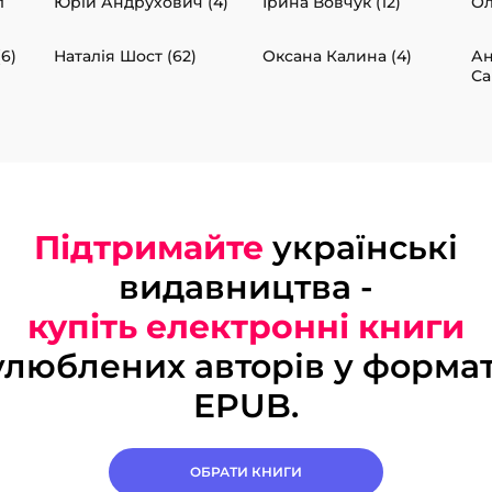
л
Юрій Андрухович (4)
Ірина Вовчук (12)
Ол
(6)
Наталія Шост (62)
Оксана Калина (4)
А
Са
Підтримайте
українські
видавництва -
купіть електронні книги
улюблених авторів у формат
EPUB.
ОБРАТИ КНИГИ