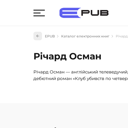
Худож
EPUB
Каталог електронних книг
Річар
Книги
Книги
Річард Осман
Науко
Навч
Річард Осман — англійський телеведучий, 
(527)
дебютний роман «Клуб убивств по четвер
Енци
(55)
Подар