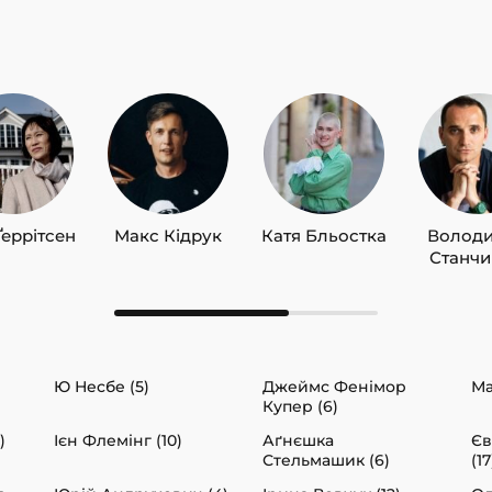
Ґеррітсен
Макс Кідрук
Катя Бльостка
Волод
Станч
Ю Несбе (5)
Джеймс Фенімор
Ма
Купер (6)
)
Ієн Флемінг (10)
Аґнєшка
Єв
Стельмашик (6)
(17