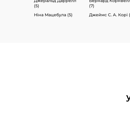
Джеральд Даррелл
Бернард Корнвел
(5)
(7)
Ніна Мацебула (5)
Джеймс С. А. Корі 