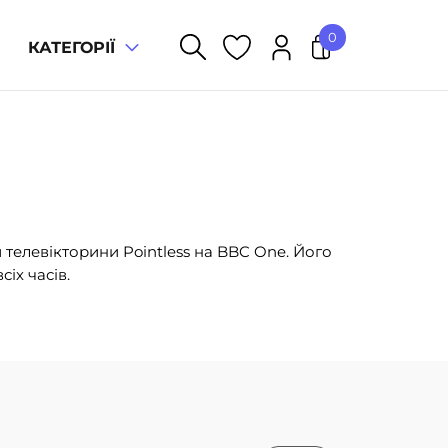
0
КАТЕГОРІЇ
У кошику немає товарів.
 телевікторини Pointless на BBC One. Його
іх часів.