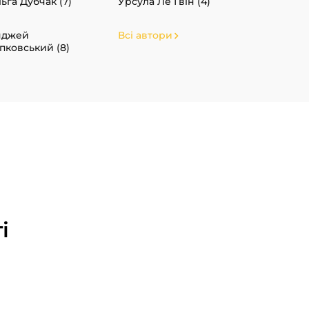
ьга Дубчак (7)
Урсула Ле Ґвін (4)
нджей
Всі автори
пковський (8)
і