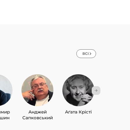
ВСІ
имир
Анджей
Аґата Крісті
Лю Цисін
ишин
Сапковський