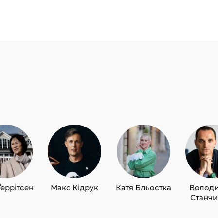
Ґеррітсен
Макс Кідрук
Катя Бльостка
Волод
Станч