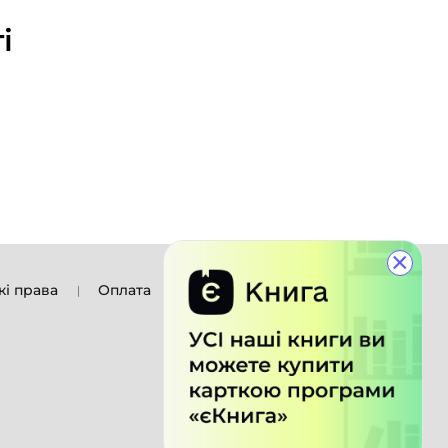
і
×
кі права
Оплата