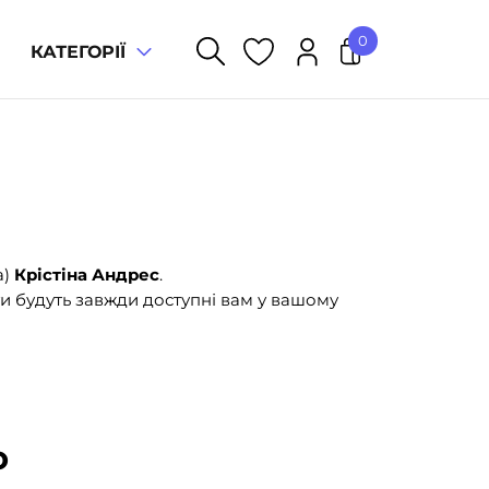
0
КАТЕГОРІЇ
У кошику немає товарів.
а)
Крістіна Андрес
.
и будуть завжди доступні вам у вашому
ю