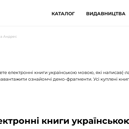
КАТАЛОГ
ВИДАВНИЦТВА
ня література (1854)
на Андрес
 для дітей (836)
 для підлітків (240)
во-популярна література (1015)
альна література та посібники
те електронні книги українською мовою, які написав(-л
авантажити ознайомчі демо-фрагменти. Усі куплені книг
клопедії, довідники, словники
ункові сертифікати (1)
лектронні книги українсько