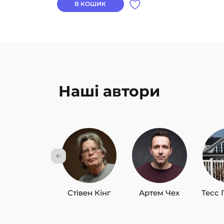
В КОШИК
Наші автори
Стівен Кінг
Артем Чех
Тесс 