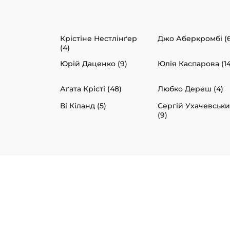
Крістіне Нестлінґер
Джо Аберкромбі (6
(4)
Юрій Даценко (9)
Юлія Каспарова (14
Аґата Крісті (48)
Любко Дереш (4)
Ві Кіланд (5)
Сергій Ухачевськ
(9)