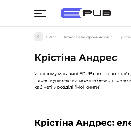
Худож
EPUB
Каталог електронних книг
Крісті
Книги
Книги
Крістіна Андрес
Науко
Навч
У нашому магазині EPUB.com.ua ви знайде
(527)
Перед купівлею ви можете безкоштовно з
Енци
кабінеті у розділі “Мої книги”.
(55)
Подар
Крістіна Андрес: е