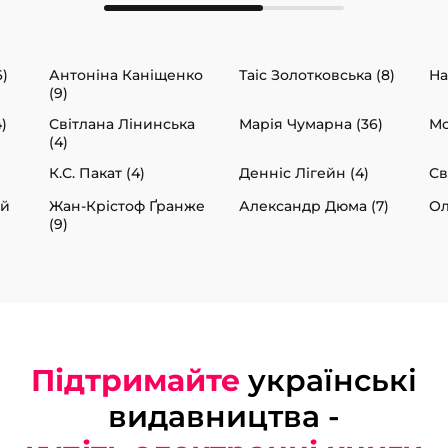
)
Антоніна Каніщенко
Таіс Золотковська (8)
На
(9)
)
Світлана Лінинська
Марія Чумарна (36)
Мо
(4)
К.С. Пакат (4)
Денніс Лігейн (4)
Св
ий
Жан-Крістоф Ґранже
Александр Дюма (7)
Ол
(9)
Підтримайте
українські
видавництва -