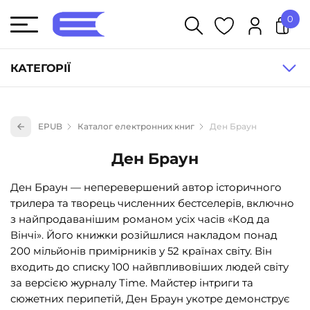
0
У кошику немає товарів.
КАТЕГОРІЇ
Художня література (1854)
EPUB
Каталог електронних книг
Ден Браун
Книги для дітей (836)
Ден Браун
Книги для підлітків (240)
Науково-популярна література (1015)
Ден Браун — неперевершений автор історичного
трилера та творець численних бестселерів, включно
Навчальна література та посібники (527)
з найпродаванішим романом усіх часів «Код да
Енциклопедії, довідники, словники (55)
Вінчі». Його книжки розійшлися накладом понад
200 мільйонів примірників у 52 країнах світу. Він
Подарункові сертифікати (1)
входить до списку 100 найвпливовіших людей світу
за версією журналу Time. Майстер інтриги та
сюжетних перипетій, Ден Браун укотре демонструє