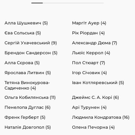
Алла Шушкевич (5)
Маргіт Ауер (4)
Єва Сольська (5)
Рік Ріордан (4)
Сергій Ухачевський (9)
Александр Дюма (7)
Брендон Сандерсон (5)
Льюїс Керрол (4)
Алла Сєрова (5)
Пол Стюарт (7)
Ярослава Литвин (5)
Ігор Січовик (4)
Тетяна Винокурова-
Іван Котляревський (5)
Садиченко (4)
Ольга Кобилянська (11)
Джеймс С. А. Корі (6)
Пенелопа Дуглас (6)
Арі Турунен (4)
Френк Герберт (5)
Людмила Кондратова (16)
Наталія Довгопол (5)
Олена Печорна (4)