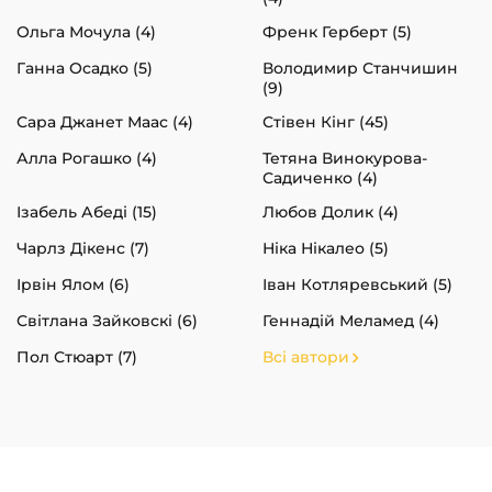
Ольга Мочула (4)
Френк Герберт (5)
Ганна Осадко (5)
Володимир Станчишин
(9)
Сара Джанет Маас (4)
Стівен Кінг (45)
Алла Рогашко (4)
Тетяна Винокурова-
Садиченко (4)
Ізабель Абеді (15)
Любов Долик (4)
Чарлз Дікенс (7)
Ніка Нікалео (5)
Ірвін Ялом (6)
Іван Котляревський (5)
Світлана Зайковскі (6)
Геннадій Меламед (4)
Пол Стюарт (7)
Всі автори