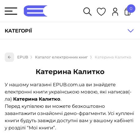
0
У кошику немає товарів.
КАТЕГОРІЇ
Художня література (1854)
EPUB
Каталог електронних книг
Катерина Калитко
Книги для дітей (833)
Катерина Калитко
Книги для підлітків (240)
Науково-популярна література (1015)
У нашому магазині EPUB.com.ua ви знайдете
електронні книги українською мовою, які написав(-
Навчальна література та посібники (527)
ла)
Катерина Калитко
.
Енциклопедії, довідники, словники (55)
Перед купівлею ви можете безкоштовно
завантажити ознайомчі демо-фрагменти. Усі куплені
Подарункові сертифікати (1)
книги будуть завжди доступні вам у вашому кабінеті
у розділі “Мої книги”.