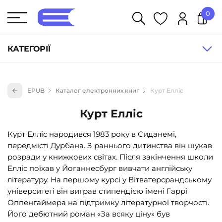
0
У кошику немає товарів.
КАТЕГОРІЇ
Художня література (1854)
EPUB
Каталог електронних книг
Курт Елліс
Книги для дітей (836)
Курт Елліс
Книги для підлітків (240)
Науково-популярна література (1015)
Курт Елліс народився 1983 року в Сиданемі,
передмісті Дурбана. З раннього дитинства він шукав
Навчальна література та посібники (527)
розради у книжкових світах. Після закінчення школи
Енциклопедії, довідники, словники (55)
Елліс поїхав у Йоганнесбург вивчати англійську
літературу. На першому курсі у Віт­ватерсрандському
Подарункові сертифікати (1)
університеті він виграв стипендією імені Гаррі
Оппенгаймера на підтримку літературної творчості.
Його дебютний роман «За всяку ціну» був