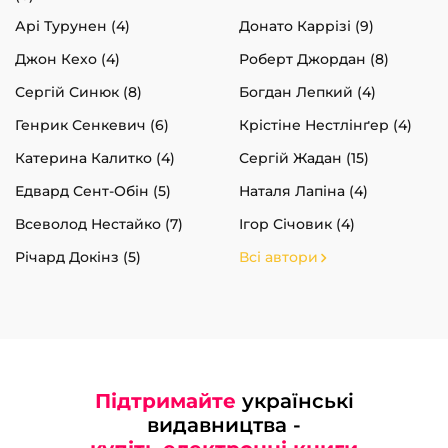
Арі Турунен (4)
Донато Каррізі (9)
Джон Кехо (4)
Роберт Джордан (8)
Сергій Синюк (8)
Богдан Лепкий (4)
Генрик Сенкевич (6)
Крістіне Нестлінґер (4)
Катерина Калитко (4)
Сергій Жадан (15)
Едвард Сент-Обін (5)
Наталя Лапіна (4)
Всеволод Нестайко (7)
Ігор Січовик (4)
Річард Докінз (5)
Всі автори
Підтримайте
українські
видавництва -