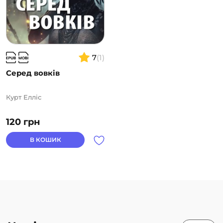
7
(1)
Серед вовків
Курт Елліс
120
грн
В КОШИК