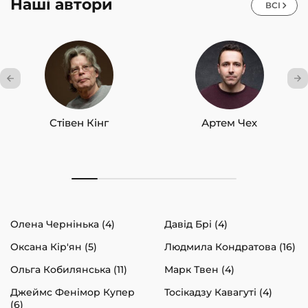
Наші автори
ВСІ
Стівен Кінг
Артем Чех
Олена Чернінька (4)
Давід Брі (4)
Оксана Кір'ян (5)
Людмила Кондратова (16)
Ольга Кобилянська (11)
Марк Твен (4)
Джеймс Фенімор Купер
Тосікадзу Кавагуті (4)
(6)