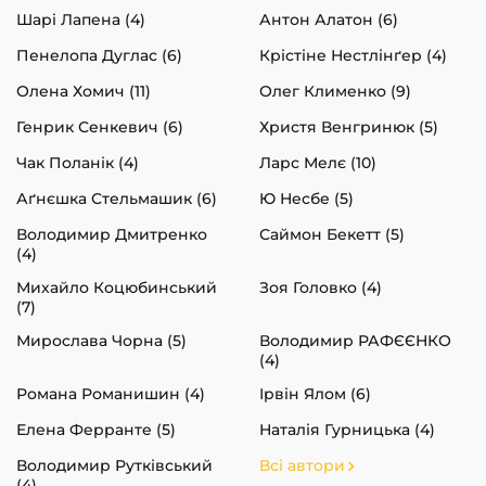
Шарі Лапена (4)
Антон Алатон (6)
Пенелопа Дуглас (6)
Крістіне Нестлінґер (4)
Олена Хомич (11)
Олег Клименко (9)
Генрик Сенкевич (6)
Христя Венгринюк (5)
Чак Поланік (4)
Ларс Мелє (10)
Аґнєшка Стельмашик (6)
Ю Несбе (5)
Володимир Дмитренко
Саймон Бекетт (5)
(4)
Михайло Коцюбинський
Зоя Головко (4)
(7)
Мирослава Чорна (5)
Володимир РАФЄЄНКО
(4)
Романа Романишин (4)
Ірвін Ялом (6)
Елена Ферранте (5)
Наталія Гурницька (4)
Володимир Рутківський
Всі автори
(4)