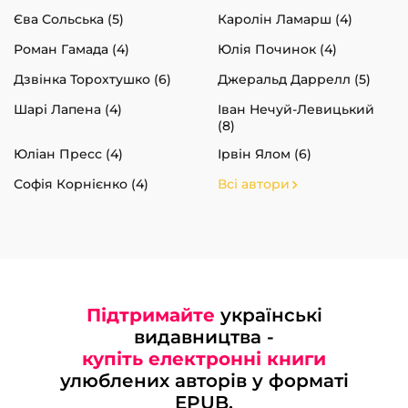
Єва Сольська (5)
Каролін Ламарш (4)
Роман Гамада (4)
Юлія Починок (4)
Дзвінка Торохтушко (6)
Джеральд Даррелл (5)
Шарі Лапена (4)
Іван Нечуй-Левицький
(8)
Юліан Пресс (4)
Ірвін Ялом (6)
Софія Корнієнко (4)
Всі автори
Підтримайте
українські
видавництва -
купіть електронні книги
улюблених авторів у форматі
EPUB.