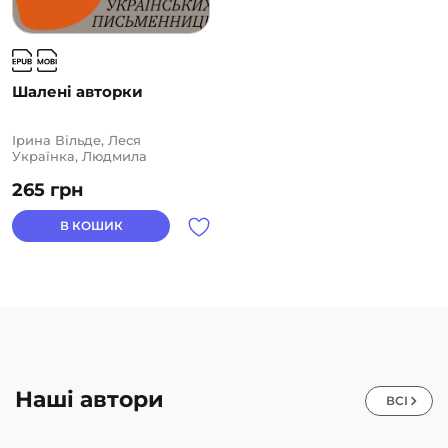
Шалені авторки
Ірина Вільде, Леся
Українка, Людмила
Старицька-Черняхівська,
265
грн
Людмила Таран, Марко
Вовчок, Наталя Кобринська,
Наталя Романович-
В КОШИК
Ткаченко, Оксана Забужко,
Олена Пчілка, Ольга
Кобилянська, Софія
Яблонська, Уляна
Кравченко
Наші автори
ВСІ