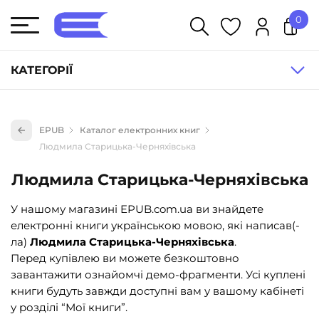
0
У кошику немає товарів.
КАТЕГОРІЇ
Художня література (1854)
EPUB
Каталог електронних книг
Книги для дітей (833)
Людмила Старицька-Черняхівська
Книги для підлітків (240)
Людмила Старицька-Черняхівська
Науково-популярна література (1015)
У нашому магазині EPUB.com.ua ви знайдете
Навчальна література та посібники (527)
електронні книги українською мовою, які написав(-
Енциклопедії, довідники, словники (55)
ла)
Людмила Старицька-Черняхівська
.
Перед купівлею ви можете безкоштовно
Подарункові сертифікати (1)
завантажити ознайомчі демо-фрагменти. Усі куплені
книги будуть завжди доступні вам у вашому кабінеті
у розділі “Мої книги”.