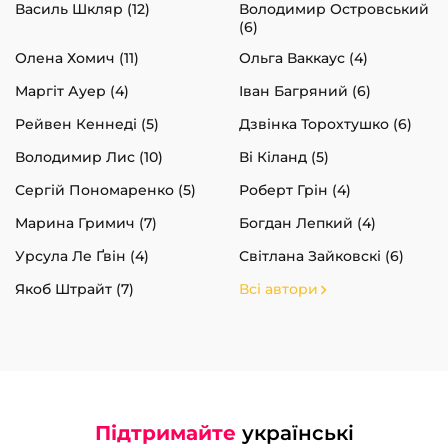
Василь Шкляр (12)
Володимир Островський
(6)
Олена Хомич (11)
Ольга Ваккаус (4)
Маргіт Ауер (4)
Іван Багряний (6)
Рейвен Кеннеді (5)
Дзвінка Торохтушко (6)
Володимир Лис (10)
Ві Кіланд (5)
Сергій Пономаренко (5)
Роберт Грін (4)
Марина Гримич (7)
Богдан Лепкий (4)
Урсула Ле Ґвін (4)
Світлана Зайковскі (6)
Якоб Штрайт (7)
Всі автори
Підтримайте
українські