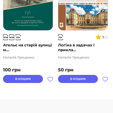
1
(1)
Ательє на старій вулиці
Логіка в задачах і
м...
прикла...
Наталія Гриценко
Наталія Гриценко
100
грн
50
грн
В КОШИК
В КОШИК