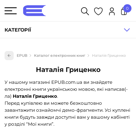
0
У кошику немає товарів.
КАТЕГОРІЇ
Художня література (1854)
EPUB
Каталог електронних книг
Наталія Гриценко
Книги для дітей (835)
Наталія Гриценко
Книги для підлітків (240)
Науково-популярна література (1015)
У нашому магазині EPUB.com.ua ви знайдете
електронні книги українською мовою, які написав(-
Навчальна література та посібники (527)
ла)
Наталія Гриценко
.
Енциклопедії, довідники, словники (55)
Перед купівлею ви можете безкоштовно
завантажити ознайомчі демо-фрагменти. Усі куплені
Подарункові сертифікати (1)
книги будуть завжди доступні вам у вашому кабінеті
у розділі “Мої книги”.