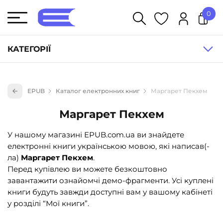
0
У кошику немає товарів.
КАТЕГОРІЇ
Художня література (1854)
EPUB
Каталог електронних книг
Маргарет Пекхем
Книги для дітей (836)
Маргарет Пекхем
Книги для підлітків (240)
Науково-популярна література (1015)
У нашому магазині EPUB.com.ua ви знайдете
електронні книги українською мовою, які написав(-
Навчальна література та посібники (527)
ла)
Маргарет Пекхем
.
Енциклопедії, довідники, словники (55)
Перед купівлею ви можете безкоштовно
завантажити ознайомчі демо-фрагменти. Усі куплені
Подарункові сертифікати (1)
книги будуть завжди доступні вам у вашому кабінеті
у розділі “Мої книги”.