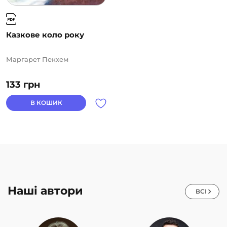
Казкове коло року
Маргарет Пекхем
133
грн
В КОШИК
Наші автори
ВСІ