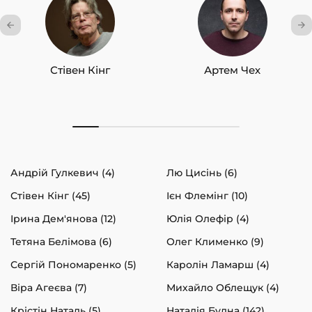
Стівен Кінг
Артем Чех
Андрій Гулкевич (4)
Лю Цисінь (6)
Стівен Кінг (45)
Ієн Флемінг (10)
Ірина Дем'янова (12)
Юлія Олефір (4)
Тетяна Белімова (6)
Олег Клименко (9)
Сергій Пономаренко (5)
Каролін Ламарш (4)
Віра Агеєва (7)
Михайло Облещук (4)
Крістін Наталь (5)
Наталія Будна (142)