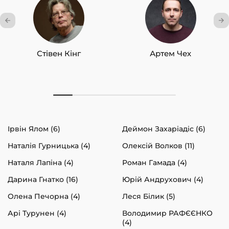
Стівен Кінг
Артем Чех
Ірвін Ялом (6)
Деймон Захаріадіс (6)
Наталія Гурницька (4)
Олексій Волков (11)
Наталя Лапіна (4)
Роман Гамада (4)
Дарина Гнатко (16)
Юрій Андрухович (4)
Олена Печорна (4)
Леся Білик (5)
Арі Турунен (4)
Володимир РАФЄЄНКО
(4)