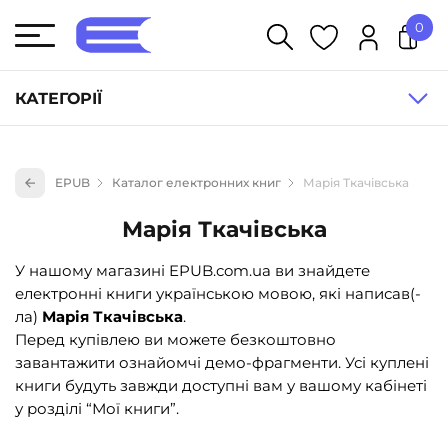
0
У кошику немає товарів.
КАТЕГОРІЇ
Художня література (1854)
EPUB
Каталог електронних книг
Марія Ткачівська
Книги для дітей (836)
Марія Ткачівська
Книги для підлітків (240)
Науково-популярна література (1015)
У нашому магазині EPUB.com.ua ви знайдете
електронні книги українською мовою, які написав(-
Навчальна література та посібники (527)
ла)
Марія Ткачівська
.
Енциклопедії, довідники, словники (55)
Перед купівлею ви можете безкоштовно
завантажити ознайомчі демо-фрагменти. Усі куплені
Подарункові сертифікати (1)
книги будуть завжди доступні вам у вашому кабінеті
у розділі “Мої книги”.