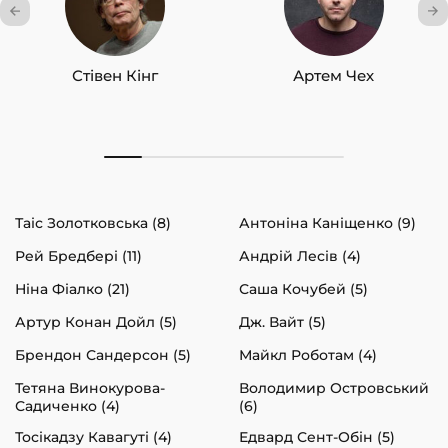
Стівен Кінг
Артем Чех
Таіс Золотковська (8)
Антоніна Каніщенко (9)
Рей Бредбері (11)
Андрій Лесів (4)
Ніна Фіалко (21)
Саша Кочубей (5)
Артур Конан Дойл (5)
Дж. Вайт (5)
Брендон Сандерсон (5)
Майкл Роботам (4)
Тетяна Винокурова-
Володимир Островський
Садиченко (4)
(6)
Тосікадзу Кавагуті (4)
Едвард Сент-Обін (5)