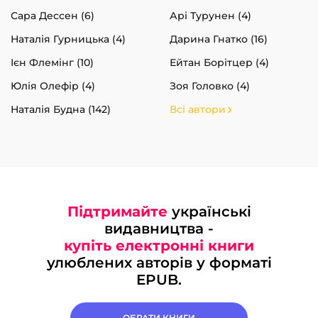
Сара Дессен (6)
Арі Турунен (4)
Наталія Гурницька (4)
Дарина Гнатко (16)
Ієн Флемінг (10)
Ейтан Борітцер (4)
Юлія Олефір (4)
Зоя Головко (4)
Наталія Будна (142)
Всі автори
Підтримайте
українські
видавництва -
купіть електронні книги
улюблених авторів у форматі
EPUB.
ОБРАТИ КНИГИ