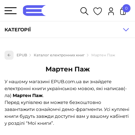
0
У кошику немає товарів.
КАТЕГОРІЇ
Художня література (1854)
EPUB
Каталог електронних книг
Мартен Паж
Книги для дітей (835)
Мартен Паж
Книги для підлітків (240)
Науково-популярна література (1015)
У нашому магазині EPUB.com.ua ви знайдете
електронні книги українською мовою, які написав(-
Навчальна література та посібники (527)
ла)
Мартен Паж
.
Енциклопедії, довідники, словники (55)
Перед купівлею ви можете безкоштовно
завантажити ознайомчі демо-фрагменти. Усі куплені
Подарункові сертифікати (1)
книги будуть завжди доступні вам у вашому кабінеті
у розділі “Мої книги”.