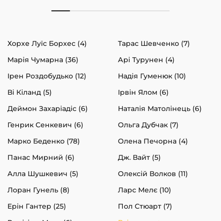
Хорхе Луїс Борхес (4)
Тарас Шевченко (7)
Марія Чумарна (36)
Арі Турунен (4)
Ірен Роздобудько (12)
Надія Гуменюк (10)
Ві Кіланд (5)
Ірвін Ялом (6)
Деймон Захаріадіс (6)
Наталія Матолінець (6)
Генрик Сенкевич (6)
Ольга Дубчак (7)
Марко Беденко (78)
Олена Печорна (4)
Панас Мирний (6)
Дж. Вайт (5)
Алла Шушкевич (5)
Олексій Волков (11)
Лоран Гунель (8)
Ларс Мелє (10)
Ерін Гантер (25)
Пол Стюарт (7)