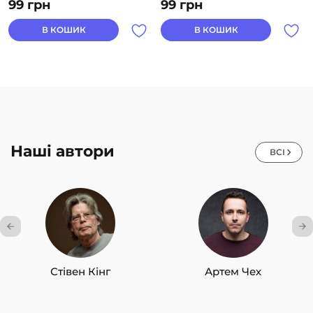
99
грн
99
грн
В КОШИК
В КОШИК
Наші автори
ВСІ
Стівен Кінг
Артем Чех